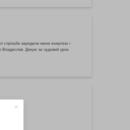
ї стрільби зарядили мене енергією і