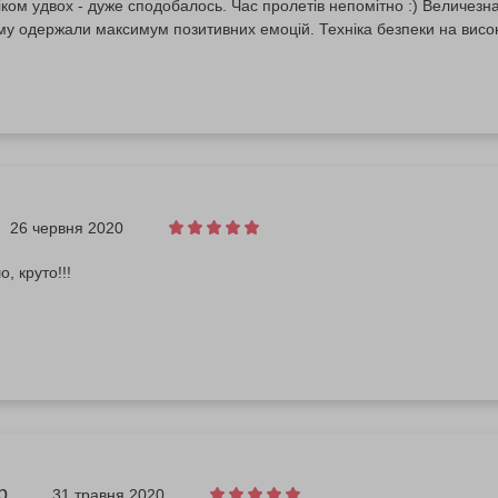
іком удвох - дуже сподобалось. Час пролетів непомітно :) Величезн
му одержали максимум позитивних емоцій. Техніка безпеки на висок
26 червня 2020
, круто!!!
р
31 травня 2020