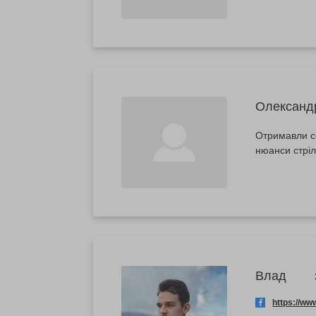
Олександ
Отримавли се
нюанси стріл
Влад
https://w