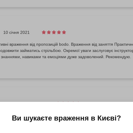
10 січня 2021
ивні враження від пропозицій bodo. Враження від заняття Практично
трільбою. Окремої уваги заслуговує інструктор Владислав. Дякую за чудовий урок.
знаннями, навиками та емоціями дуже задоволений. Рекомендую.
25 листопада 2020
ww.facebook.com/1119456348
Ви шукаєте враження в
Києві
?
 про паспорт, хотя в тире его попросили