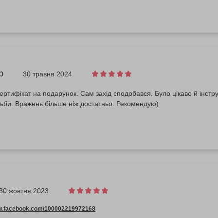
р
30 травня 2024
ртифікат на подарунок. Сам захід сподобався. Було цікаво й інст
ьби. Вражень більше ніж достатньо. Рекомендую)
30 жовтня 2023
ww.facebook.com/100002219972168