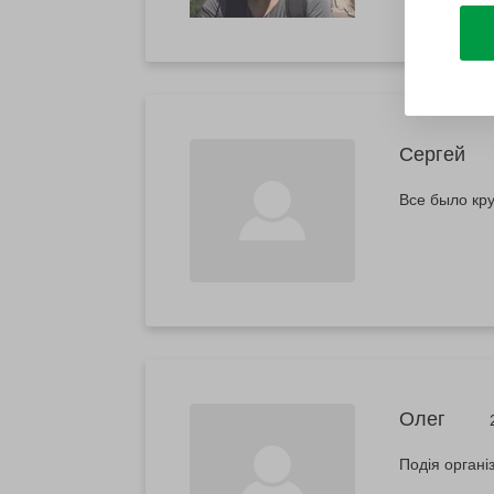
Сергей
Все было кр
Олег
Подія органі