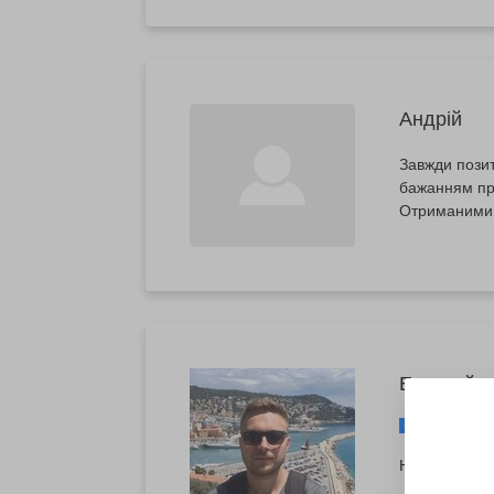
Андрій
Завжди позит
бажанням продовжити займатись с
Отриманими 
Евгений
https://w
Не напомнили