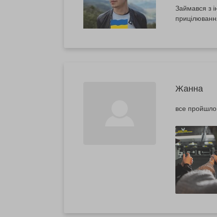
Займався з і
прицілювання
Жанна
все пройшло