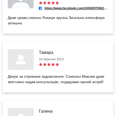
https://www.facebook.com/100009709620808
Дуже цікаво,смачно.Локація зручна.Загальна атмосфера
затишна.
Тамара
19 березня 2023
Дякую за отримане задоволення. Сомельэ Максим дуже
змiстовно надав консультацiю, подарував гарний астрiй!
Галина