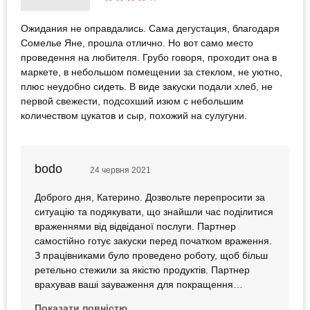
Ожидания не оправдались. Сама дегустация, благодаря
Сомелье Яне, прошла отлично. Но вот само место
проведення на любителя. Грубо говоря, проходит она в
маркете, в небольшом помещении за стеклом, не уютно,
плюс неудобно сидеть. В виде закуски подали хлеб, не
первой свежести, подсохший изюм с небольшим
количеством цукатов и сыр, похожий на сулугуни.
bodo
24 червня 2021
Доброго дня, Катерино. Дозвольте перепросити за
ситуацію та подякувати, що знайшли час поділитися
враженнями від відвіданої послуги. Партнер
самостійно готує закуски перед початком враження.
З працівниками було проведено роботу, щоб більш
ретельно стежили за якістю продуктів. Партнер
врахував ваші зауваження для покращення
подальшого надання послуги. Ще раз
Показати повністю