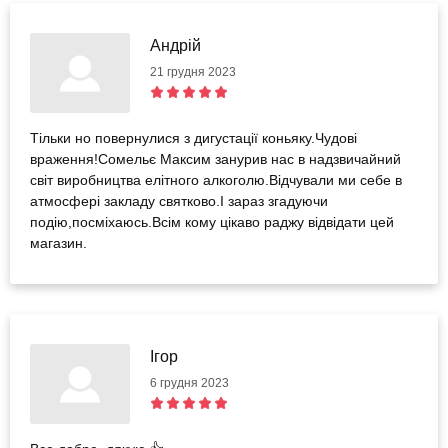
Андрій
21 грудня 2023
Тільки но повернулися з дигустації коньяку.Чудові
враження!Сомельє Максим занурив нас в надзвичайний
світ виробництва елітного алкоголю.Відчували ми себе в
атмосфері закладу святково.І зараз згадуючи
подію,посміхаюсь.Всім кому цікаво раджу відвідати цей
магазин.
Ігор
6 грудня 2023