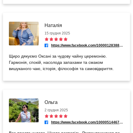
Наталія
15 грудня 2025
https://www.facebook.com/100001283887809
Щиро дякуємо Оксані за чудову чайну церемонію.
Гармонія, спокій, насолода запахами та смаком
вишуканого чаю, історія, філософія та самовідкриття.
Ольга
2 грудня 2025
https://www.facebook.com/100005144674994
Все просто чудово. Цікава розповідь. Розвантажилися по