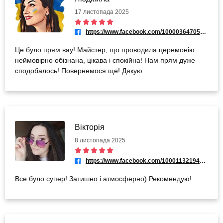
17 листопада 2025
https://www.facebook.com/100003647051042
Це було прям вау! Майстер, що проводила церемонію
неймовірно обізнана, цікава і спокійна! Нам прям дуже
сподобалось! Повернемося ще! Дякую
Вікторія
8 листопада 2025
https://www.facebook.com/100011321947292
Все було супер! Затишно і атмосферно) Рекомендую!