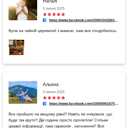
Наталі
5 липня 2025
https://www.facebook.com/100010428013950
Була на чайній церемонії з мамою, нам все сподобалось
Альона
5 липня 2025
https://www.facebook.com/100009016753113
Все пройшло на вищому рівні!! Навіть не очікували ,що
буде так круто!! Дві години просто пролетіли! Стільки
цікавої інформації, така гармонія , натхнення!! Вся