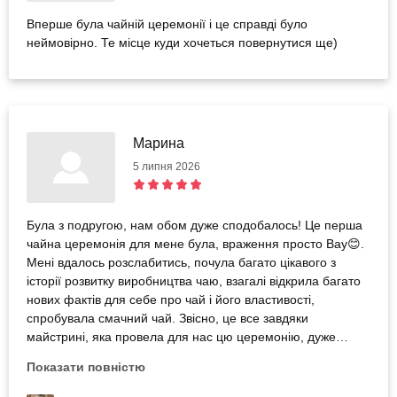
Вперше була чайній церемонії і це справді було
неймовірно. Те місце куди хочеться повернутися ще)
Марина
5 липня 2026
Була з подругою, нам обом дуже сподобалось! Це перша
чайна церемонія для мене була, враження просто Вау😊.
Мені вдалось розслабитись, почула багато цікавого з
історії розвитку виробництва чаю, взагалі відкрила багато
нових фактів для себе про чай і його властивості,
спробувала смачний чай. Звісно, це все завдяки
майстрині, яка провела для нас цю церемонію, дуже
досвідчена і приємна людина, цікаво подала інформацію,
Показати повністю
поділилась власним досвідом, це все варто було
відвідування. Також дякую Bodo за враження)) таймінг був