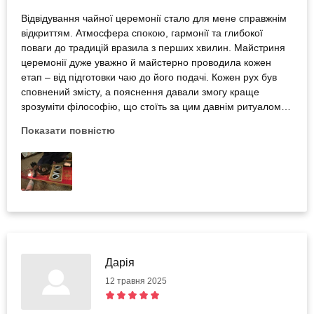
Відвідування чайної церемонії стало для мене справжнім
відкриттям. Атмосфера спокою, гармонії та глибокої
поваги до традицій вразила з перших хвилин. Майстриня
церемонії дуже уважно й майстерно проводила кожен
етап – від підготовки чаю до його подачі. Кожен рух був
сповнений змісту, а пояснення давали змогу краще
зрозуміти філософію, що стоїть за цим давнім ритуалом.
Особливо запам’яталась тиша, яка панувала в приміщенні
Показати повністю
— вона допомагала зосередитись і відчути смак чаю по-
новому. Це не просто напій, а цілий досвід — занурення в
себе, у природу, у момент «тут і зараз». Рекомендую
чайну церемонію всім, хто хоче знайти внутрішній спокій,
познайомитися з культурою Сходу або просто пережити
щось незвичне й красиве.
Дарія
12 травня 2025