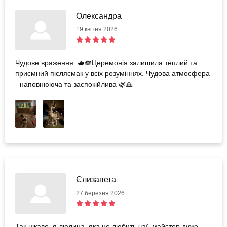
Олександра
19 квітня 2026
Чудове враження. 🫖🪷Церемонія залишила теплий та
приємний післясмак у всіх розуміннях. Чудова атмосфера
- наповнююча та заспокійлива 🌿🙏
Єлизавета
27 березня 2026
Так цікаво, я людина, яка не любить чаї, майстер дуже