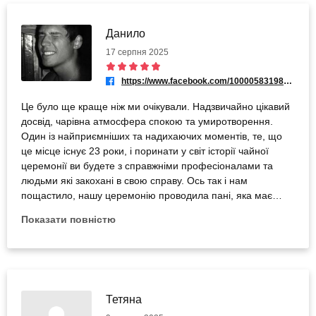
Данило
17 серпня 2025
https://www.facebook.com/100005831980527
Це було ще краще ніж ми очікували. Надзвичайно цікавий
досвід, чарівна атмосфера спокою та умиротворення.
Один із найприємніших та надихаючих моментів, те, що
це місце існує 23 роки, і поринати у світ історії чайної
церемонії ви будете з справжніми професіоналами та
людьми які закохані в свою справу. Ось так і нам
пощастило, нашу церемонію проводила пані, яка має
досвід 23 роки і своїми натхненними розповідями про
Показати повністю
подорожі в Китай та історію чайної церемонії, закохає вас
у цей процес. Обовʼязково повернемося, щоб спробувати
побільше унікальних смаків чаю та ще раз поринути в цю
чаруючу атмосферу.
Тетяна