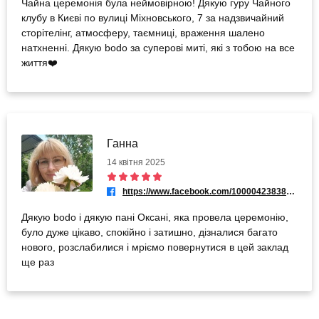
Чайна церемонія була неймовірною! Дякую гуру Чайного
клубу в Києві по вулиці Міхновського, 7 за надзвичайний
сторітелінг, атмосферу, таємниці, враження шалено
натхненні. Дякую bodo за суперові миті, які з тобою на все
життя❤️
Ганна
14 квітня 2025
https://www.facebook.com/100004238387601
Дякую bodo і дякую пані Оксані, яка провела церемонію,
було дуже цікаво, спокійно і затишно, дізналися багато
нового, розслабилися і мріємо повернутися в цей заклад
ще раз