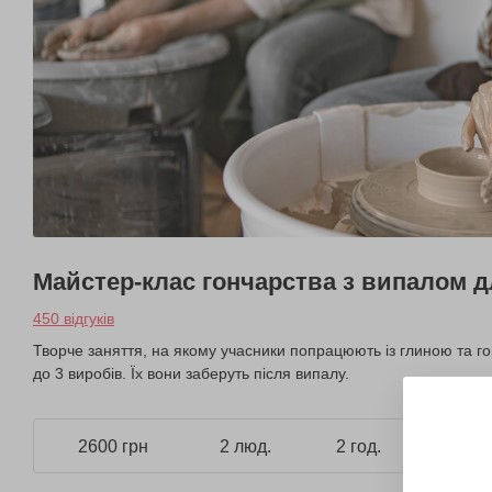
Майстер-клас гончарства з випалом д
450 відгуків
Творче заняття, на якому учасники попрацюють із глиною та го
до 3 виробів. Їх вони заберуть після випалу.
2600 грн
2 люд.
2 год.