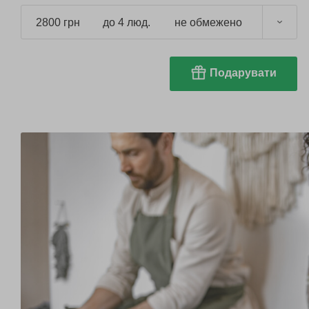
2800 грн
до 4 люд.
не обмежено
Подарувати