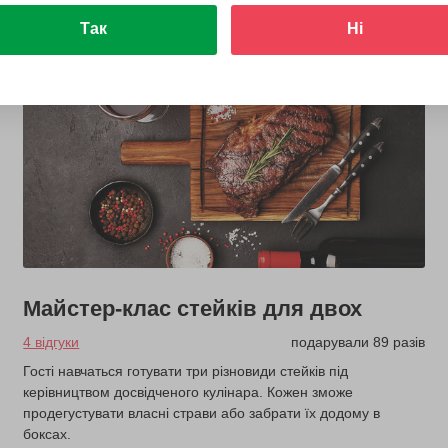
Так
Ні
Майстер-клас стейків для двох
4 відгуки
подарували 89 разів
Гості навчаться готувати три різновиди стейків під
керівництвом досвідченого кулінара. Кожен зможе
продегустувати власні страви або забрати їх додому в
боксах.