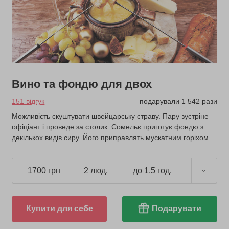
Вино та фондю для двох
151 відгук
подарували 1 542 рази
Можливість скуштувати швейцарську страву. Пару зустріне
офіціант і проведе за столик. Сомельє приготує фондю з
декількох видів сиру. Його приправлять мускатним горіхом.
1700 грн
2 люд.
до 1,5 год.
Купити для себе
Подарувати