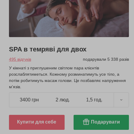
SPA в темряві для двох
495 відгуків
подарували 5 338 разів
У кімнаті з приглушеним світлом пара клієнтів
розслаблятиметься. Кожному розминатимуть усе тіло, а
потім робитимуть масаж голови. Це позбавляє напруження
м'язів.
3400 грн
2 люд.
1,5 год.
Купити для себе
Подарувати