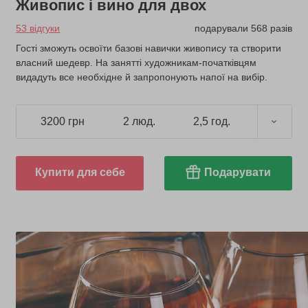
Живопис і вино для двох
53 відгуки
подарували 568 разів
Гості зможуть освоїти базові навички живопису та створити
власний шедевр. На занятті художникам-початківцям
видадуть все необхідне й запропонують напої на вибір.
3200 грн
2 люд.
2,5 год.
Купити для себе
Подарувати