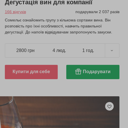
Дегустація вин для компанії
166 відгуків
подарували 2 037 разів
Сомельє ознайомить групу з кількома сортами вина. Він
розповість про їхні особливості, навчить правильної
дегустації. До напоїв відвідувачам запропонують закуски.
2800 грн
4 люд.
1 год.
Купити для себе
Подарувати