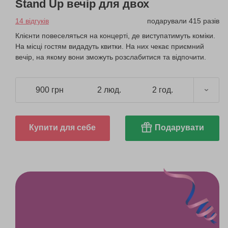
Stand Up вечір для двох
14 відгуків
подарували 415 разів
Клієнти повеселяться на концерті, де виступатимуть коміки.
На місці гостям видадуть квитки. На них чекає приємний
вечір, на якому вони зможуть розслабитися та відпочити.
900 грн
2 люд.
2 год.
Купити для себе
Подарувати