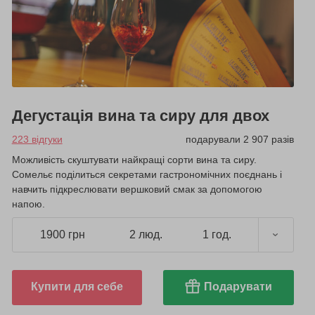
Дегустація вина та сиру для двох
223 відгуки
подарували 2 907 разів
Можливість скуштувати найкращі сорти вина та сиру.
Сомельє поділиться секретами гастрономічних поєднань і
навчить підкреслювати вершковий смак за допомогою
напою.
1900 грн
2 люд.
1 год.
Купити для себе
Подарувати