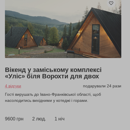
Вікенд у заміському комплексі
«Уліс» біля Ворохти для двох
4 відгуки
подарували 24 рази
Гості вирушать до Івано-Франківської області, щоб
насолодитись вихідними у котеджі і горами.
9600 грн
2 люд.
1 ніч