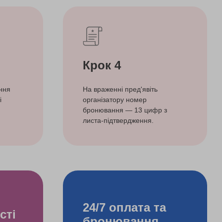
Крок 4
ння
На враженні пред'явіть
і
організатору номер
бронювання — 13 цифр з
листа-підтвердження.
24/7 оплата та
сті
бронювання