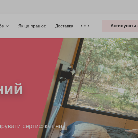
Активувати 
Як це працює
Доставка
бе
ний
рувати сертифікат на