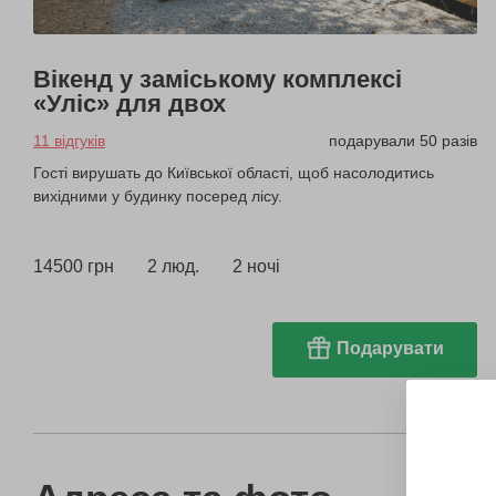
Вікенд у заміському комплексі
«Уліс» для двох
11 відгуків
подарували 50 разів
Гості вирушать до Київської області, щоб насолодитись
вихідними у будинку посеред лісу.
14500 грн
2 люд.
2 ночі
Подарувати