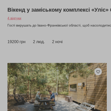
Вікенд у заміському комплексі «Уліс»
4 відгуки
Гості вирушать до Івано-Франківської області, щоб насолодитис
19200 грн
2 люд.
2 ночі