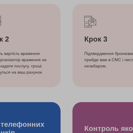
к 2
Крок 3
ть вартість враження.
Підтвердження бронюва
рганізатор враження не
прийде вам в СМС і лист
надати послугу, гроші
незабаром.
уться на ваш рахунок.
 телефонних
Контроль яко
інків