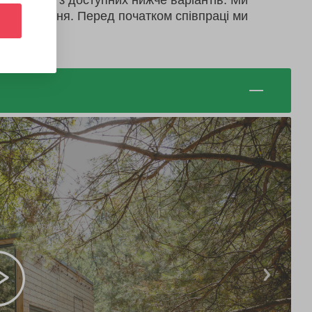
враження з доступних нижче варіантів. Ми
ть враження. Перед початком співпраці ми
послуг.