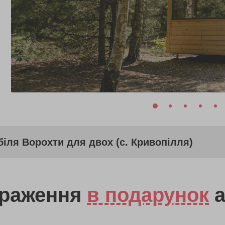
біля Ворохти для двох (с. Кривопілля)
враження
в подарунок
а