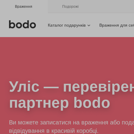
Враження
Подорожі
Каталог подарунків
Враження для се
Уліс
— перевіре
партнер bodo
Ви можете записатися на враження або пода
відвідування в красивій коробці.