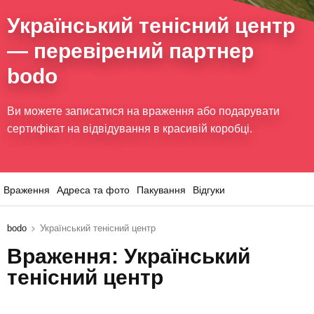
Український тенісний центр
— перевірений партнер
bodo
Ви можете записатися на враження або подарувати
сертифікат на відвідування в красивій коробці.
Враження
Адреса та фото
Пакування
Відгуки
bodo
Український тенісний центр
Враження: Український
тенісний центр