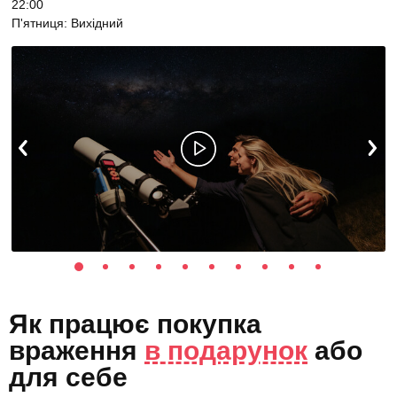
22:00
П'ятниця: Вихідний
Як працює покупка
враження
в подарунок
або
для себе