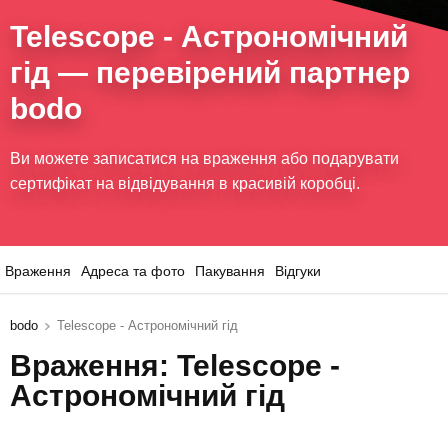
Telescope - Астрономічний
гід
— перевірений партнер
bodo
Ви можете записатися на враження або подарувати
сертифікат на відвідування в красивій коробці.
Враження
Адреса та фото
Пакування
Відгуки
bodo
Telescope - Астрономічний гід
Враження: Telescope -
Астрономічний гід