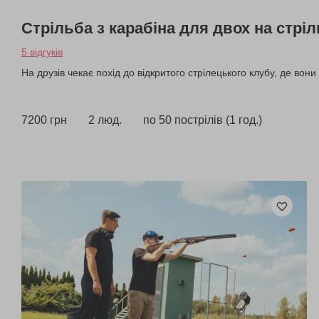
Стрільба з карабіна для двох на стрі
5 відгуків
На друзів чекає похід до відкритого стрілецького клубу, де вони
7200 грн
2 люд.
по 50 пострілів (1 год.)