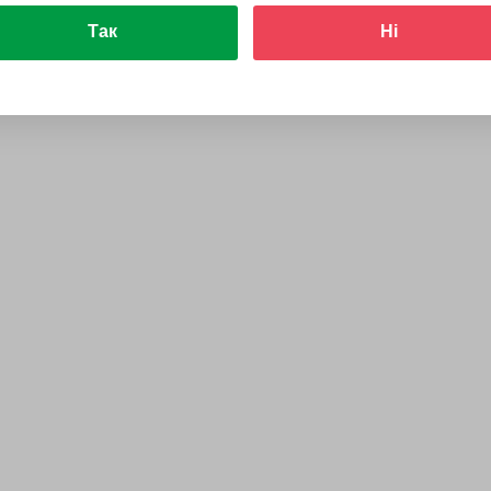
Так
Ні