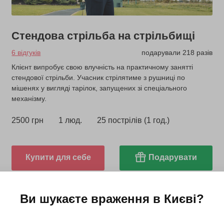
Стендова стрільба на стрільбищі
6 відгуків
подарували 218 разів
Клієнт випробує свою влучність на практичному занятті
стендової стрільби. Учасник стрілятиме з рушниці по
мішенях у вигляді тарілок, запущених зі спеціального
механізму.
2500 грн
1 люд.
25 пострілів (1 год.)
Купити для себе
Подарувати
Ви шукаєте враження в
Києві
?