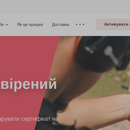
Активувати 
Як це працює
Доставка
бе
вірений
рувати сертифікат на