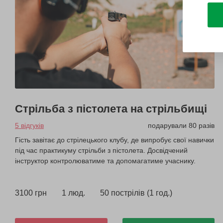
Стрільба з пістолета на стрільбищі
5 відгуків
подарували 80 разів
Гість завітає до стрілецького клубу, де випробує свої навички
під час практикуму стрільби з пістолета. Досвідчений
інструктор контролюватиме та допомагатиме учаснику.
3100 грн
1 люд.
50 пострілів (1 год.)