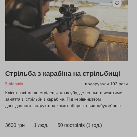
Стрільба з карабіна на стрільбищі
5 відгуків
подарували 102 рази
Клієнт завітає до стрілецького клубу, де на нього чекатиме
заняття зі стрільби з карабіна. Під керівництвом
досвідченого інструктора клієнт обере та випробує зброю.
3600 грн
1 люд.
50 пострілів (1 год.)