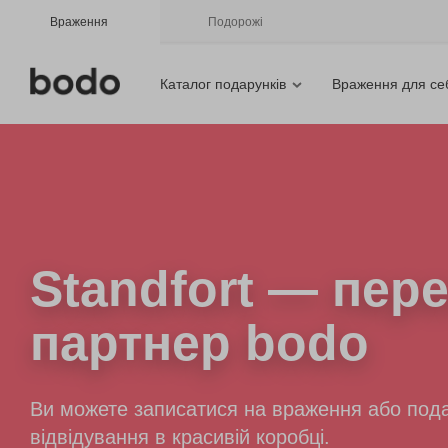
Враження
Подорожі
Каталог подарунків
Враження для се
Standfort
— пере
партнер bodo
Ви можете записатися на враження або пода
відвідування в красивій коробці.