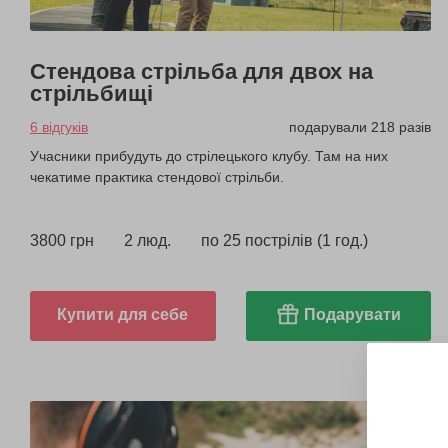
Стендова стрільба для двох на
стрільбищі
6 відгуків
подарували 218 разів
Учасники прибудуть до стрілецького клубу. Там на них
чекатиме практика стендової стрільби.
3800 грн
2 люд.
по 25 пострілів (1 год.)
Купити для себе
Подарувати