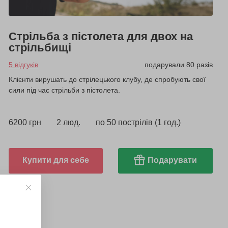
Стрільба з пістолета для двох на
стрільбищі
5 відгуків
подарували 80 разів
Клієнти вирушать до стрілецького клубу, де спробують свої
сили під час стрільби з пістолета.
6200 грн
2 люд.
по 50 пострілів (1 год.)
Купити для себе
Подарувати