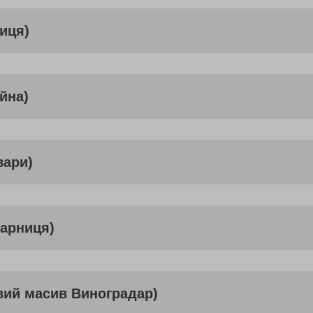
ниця)
йна)
вари)
Дарниця)
вий масив Виноградар)