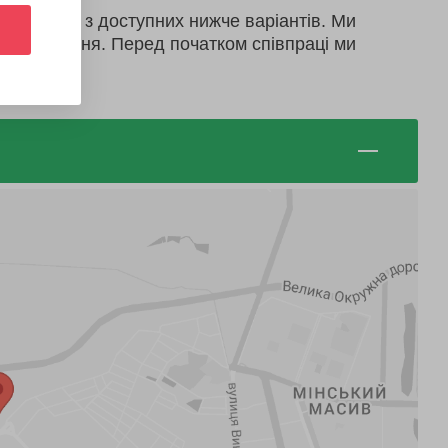
враження з доступних нижче варіантів. Ми
ть враження. Перед початком співпраці ми
послуг.