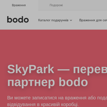
Враження
Подорожі
Каталог подарунків
Враження для се
SkyPark
— перев
партнер bodo
Ви можете записатися на враження або пода
відвідування в красивій коробці.