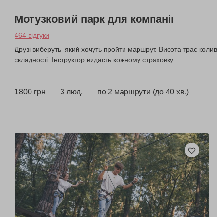
Мотузковий парк для компанії
464 відгуки
Друзі виберуть, який хочуть пройти маршрут. Висота трас колива
складності. Інструктор видасть кожному страховку.
1800 грн
3 люд.
по 2 маршрути (до 40 хв.)