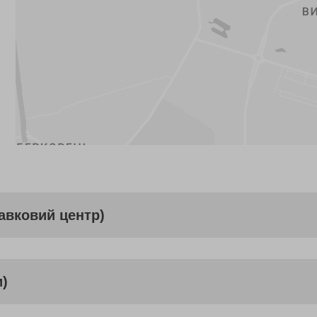
тавковий центр)
и)