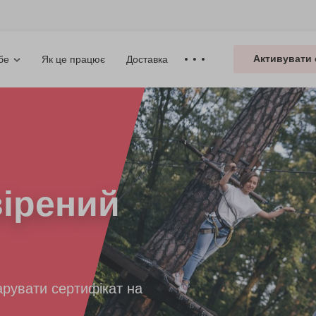
Активувати 
Як це працює
Доставка
бе
ірений
рувати сертифікат на