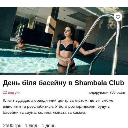
День біля басейну в Shambala Club
22 відгуки
подарували 738 разів
Клієнт відвідає аюрведичний центр за містом, де він зможе
відпочити та розслабитися. У його розпорядженні будуть
басейни та сауна, соляна кімната та хамам.
2500 грн
1 люд.
1 день