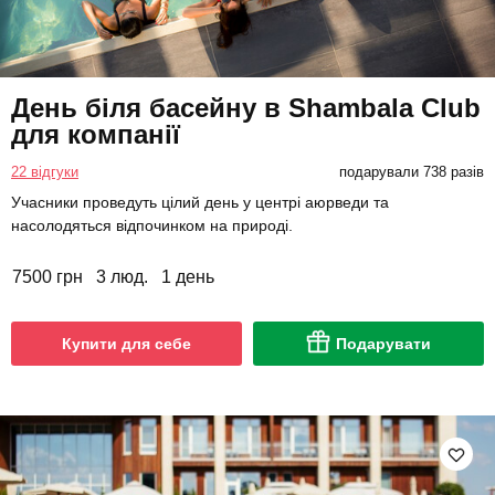
День біля басейну в Shambala Club
для компанії
22 відгуки
подарували 738 разів
Учасники проведуть цілий день у центрі аюрведи та
насолодяться відпочинком на природі.
7500 грн
3 люд.
1 день
Купити для себе
Подарувати