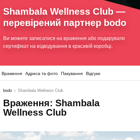
Shambala Wellness Club
—
перевірений партнер bodo
Ви можете записатися на враження або подарувати
сертифікат на відвідування в красивій коробці.
Враження
Адреса та фото
Пакування
Відгуки
bodo
Shambala Wellness Club
Враження: Shambala
Wellness Club