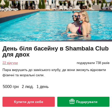
День біля басейну в Shambala Club
для двох
22 відгуки
подарували 738 разів
Пара вирушить до заміського клубу, де вони зможуть відновити
фізичні та моральні сили.
5000 грн
2 люд.
1 день
Купити для себе
Подарувати