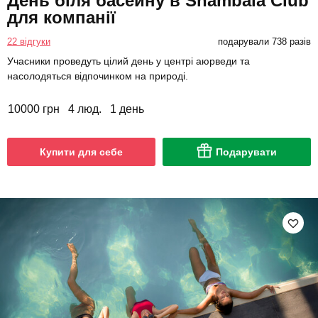
День біля басейну в Shambala Club
для компанії
22 відгуки
подарували 738 разів
Учасники проведуть цілий день у центрі аюрведи та
насолодяться відпочинком на природі.
10000 грн
4 люд.
1 день
Купити для себе
Подарувати