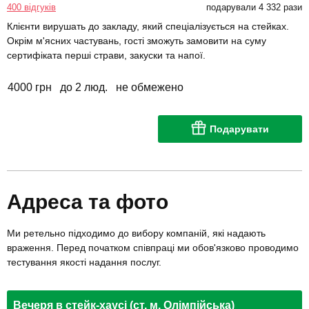
400 відгуків
подарували 4 332 рази
Клієнти вирушать до закладу, який спеціалізується на стейках.
Окрім м'ясних частувань, гості зможуть замовити на суму
сертифіката перші страви, закуски та напої.
4000 грн
до 2 люд.
не обмежено
Подарувати
Адреса та фото
Ми ретельно підходимо до вибору компаній, які надають
враження. Перед початком співпраці ми обов'язково проводимо
тестування якості надання послуг.
Вечеря в стейк-хаусі (ст. м. Олімпійська)