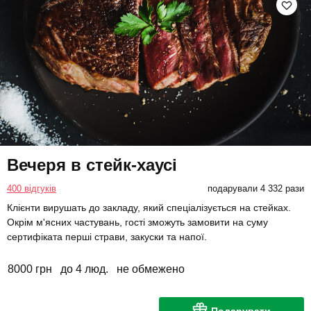
Вечеря в стейк-хаусі
400 відгуків
подарували 4 332 рази
Клієнти вирушать до закладу, який спеціалізується на стейках.
Окрім м'ясних частувань, гості зможуть замовити на суму
сертифіката перші страви, закуски та напої.
8000 грн
до 4 люд.
не обмежено