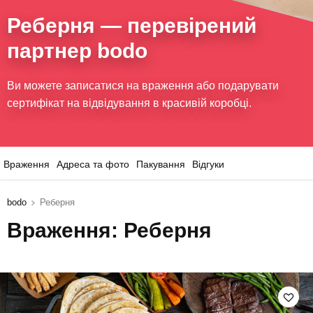
Реберня
— перевірений
партнер bodo
Ви можете записатися на враження або подарувати
сертифікат на відвідування в красивій коробці.
Враження
Адреса та фото
Пакування
Відгуки
bodo
Реберня
Враження: Реберня