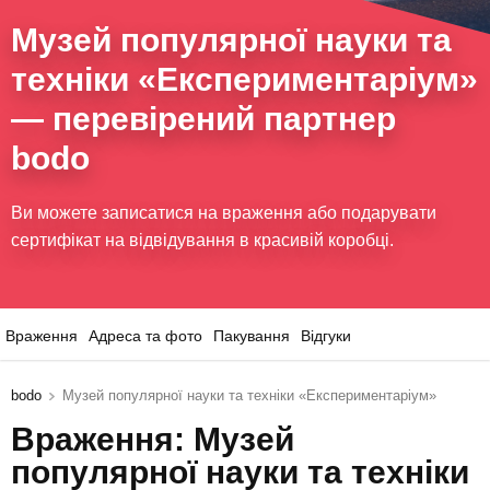
Музей популярної науки та
техніки «Експериментаріум»
— перевірений партнер
bodo
Ви можете записатися на враження або подарувати
сертифікат на відвідування в красивій коробці.
Враження
Адреса та фото
Пакування
Відгуки
bodo
Музей популярної науки та техніки «Експериментаріум»
Враження: Музей
популярної науки та техніки