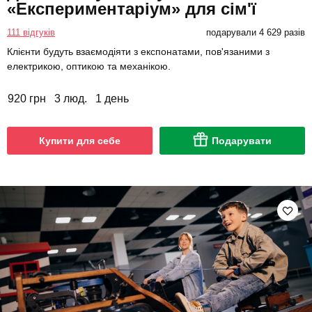
«Експериментаріум» для сім'ї
111 відгуків
подарували 4 629 разів
Клієнти будуть взаємодіяти з експонатами, пов'язаними з
електрикою, оптикою та механікою.
920 грн
3 люд.
1 день
Купити для себе
Подарувати