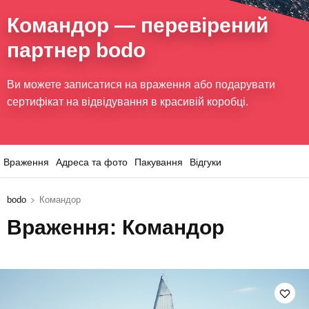
Командор
— перевірений
партнер bodo
Ви можете записатися на враження або подарувати
сертифікат на відвідування в красивій коробці.
Враження
Адреса та фото
Пакування
Відгуки
bodo
Командор
Враження: Командор