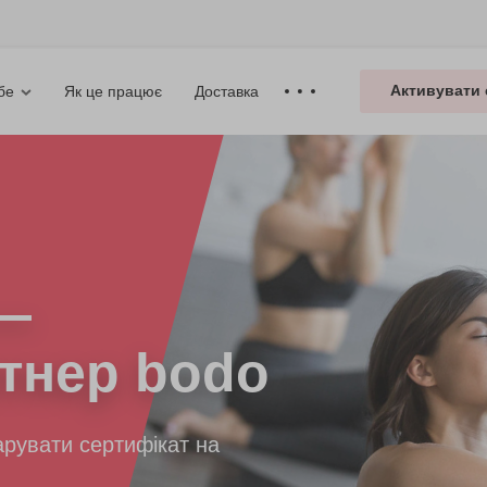
Активувати 
Як це працює
Доставка
бе
—
тнер bodo
рувати сертифікат на