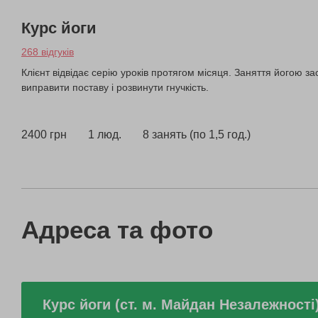
Курс йоги
268 відгуків
Клієнт відвідає серію уроків протягом місяця. Заняття йогою з
виправити поставу і розвинути гнучкість.
2400 грн
1 люд.
8 занять (по 1,5 год.)
Адреса та фото
Курс йоги (ст. м. Майдан Незалежності