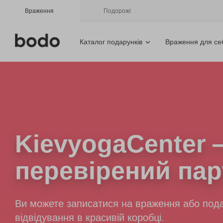
Враження
Подорожі
Каталог подарунків
Враження для се
KievyogaCenter
перевірений пар
Ви можете записатися на враження або пода
відвідування в красивій коробці.