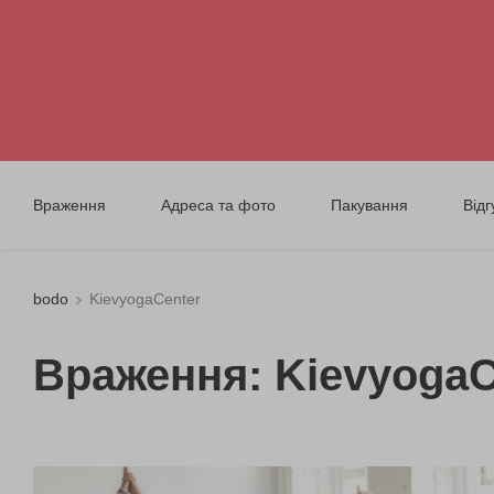
Враження
Адреса та фото
Пакування
Відг
bodo
KievyogaCenter
Враження: KievyogaC