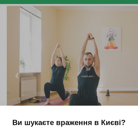
Ви шукаєте враження в
Києві
?