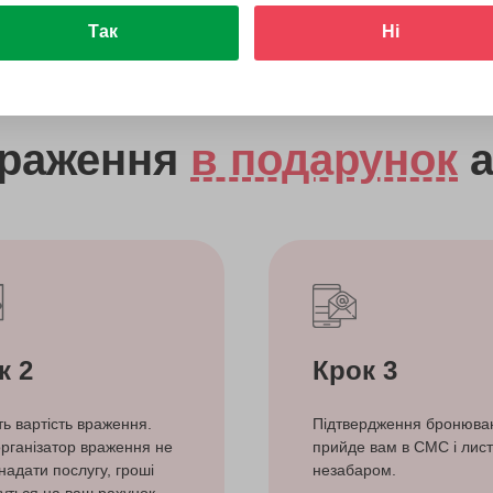
Так
Ні
враження
в подарунок
а
к 2
Крок 3
ть вартість враження.
Підтвердження бронюва
рганізатор враження не
прийде вам в СМС і лист
надати послугу, гроші
незабаром.