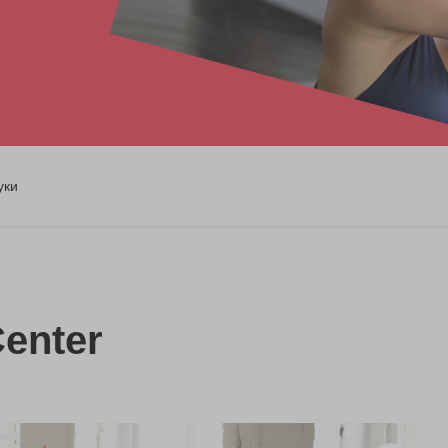
уки
enter