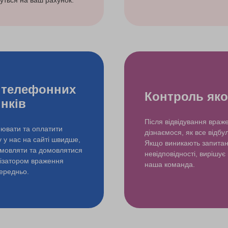
уться на ваш рахунок.
 телефонних
Контроль яко
інків
Після відвідування враж
ювати та оплатити
дізнаємося, як все відбу
у у нас на сайті швидше,
Якщо виникають запита
змовляти та домовлятися
невідповідності, вирішує
нізатором враження
наша команда.
ередньо.