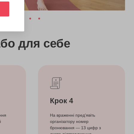
бо
для себе
Крок 4
ння
На враженні пред'явіть
і
організатору номер
бронювання — 13 цифр з