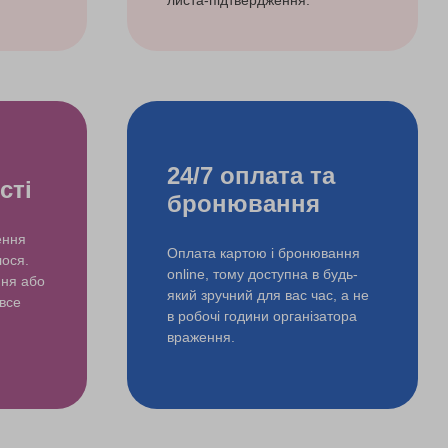
листа-підтвердження.
24/7 оплата та
сті
бронювання
ення
Оплата картою і бронювання
лося.
online, тому доступна в будь-
ння або
який зручний для вас час, а не
 все
в робочі години організатора
враження.