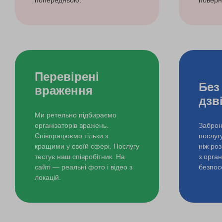
попередньою.
поверн
Перевірені
Без
враження
дзв
Ми ретельно підбираємо
організаторів вражень.
Заброн
Співпрацюємо тільки з
послуг
кращими у своїй сфері. Послугу
ніж ро
тестує наш співробітник. На
з орга
сайті — реальні фото і відео з
безпос
локацій.