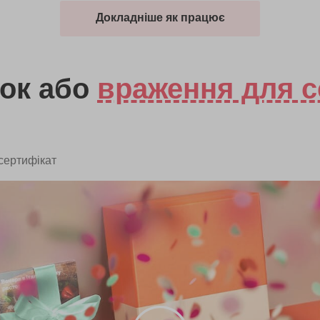
Докладніше як працює
ок
або
враження для с
сертифікат