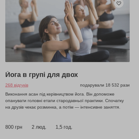
Йога в групі для двох
268 відгуків
подарували 18 532 рази
Виконання асан під керівництвом йога. Він допоможе
опанувати головні етапи стародавньої практики. Спочатку
на друзів чекає розминка, а потім — інтенсивне заняття.
800 грн
2 люд.
1,5 год.