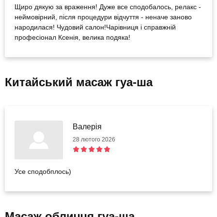
Щиро дякую за враження! Дуже все сподобалось, релакс -
неймовірний, після процедури відчуття - неначе заново
народилася! Чудовий салон!Чарівниця і справжній
професіонал Ксенія, велика подяка!
Китайський масаж гуа-ша
Валерія
28 лютого 2026
Усе сподобплось)
Масаж обличчя гуа-ша