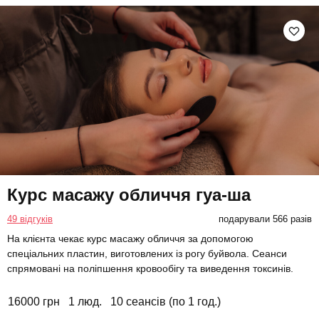
Курс масажу обличчя гуа-ша
49 відгуків
подарували 566 разів
На клієнта чекає курс масажу обличчя за допомогою
спеціальних пластин, виготовлених із рогу буйвола. Сеанси
спрямовані на поліпшення кровообігу та виведення токсинів.
16000 грн
1 люд.
10 сеансів (по 1 год.)