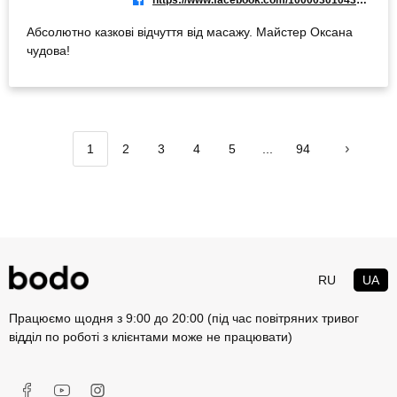
https://www.facebook.com/100003010434237
Абсолютно казкові відчуття від масажу. Майстер Оксана
чудова!
1
2
3
4
5
...
94
RU
UA
Працюємо щодня з 9:00 до 20:00 (під час повітряних тривог
відділ по роботі з клієнтами може не працювати)