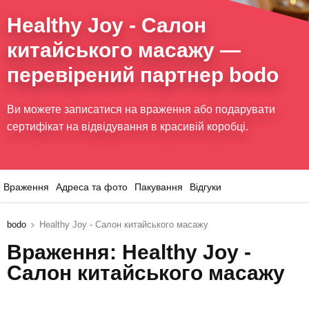
Healthy Joy - Салон
китайського масажу
—
перевірений партнер bodo
Ви можете записатися на враження або подарувати
сертифікат на відвідування в красивій коробці.
Враження
Адреса та фото
Пакування
Відгуки
bodo
Healthy Joy - Салон китайського масажу
Враження: Healthy Joy -
Салон китайського масажу