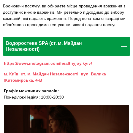
Бронюючи послугу, ви обираєте місце проведення враження з
доступних нижче варіантів. Ми ретельно підходимо до вибору
компаній, які надають враження. Перед початком співпраці ми
обов'язково проводимо тестування якості надання послуг.
Водоростеве SPA (ст. м. Майдан
Незалежності)
https://www.instagram.com/healthyjoy.kyiv/
м. Київ, ст. м. Майдан Незалежності, вул. Велика
Житомирська, 4-В
Графік можливих записів:
Понеділок-Неділя: 10:00-20:30