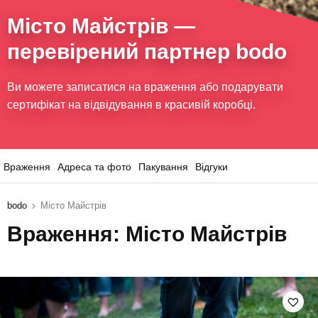
Місто Майстрів
—
перевірений партнер bodo
Ви можете записатися на враження або подарувати
сертифікат на відвідування в красивій коробці.
Враження
Адреса та фото
Пакування
Відгуки
bodo
Місто Майстрів
Враження: Місто Майстрів