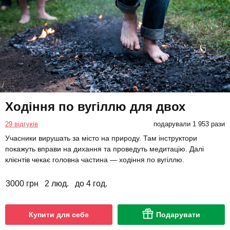
Ходіння по вугіллю для двох
29 відгуків
подарували 1 953 рази
Учасники вирушать за місто на природу. Там інструктори
покажуть вправи на дихання та проведуть медитацію. Далі
клієнтів чекає головна частина — ходіння по вугіллю.
3000 грн
2 люд.
до 4 год.
Купити для себе
Подарувати