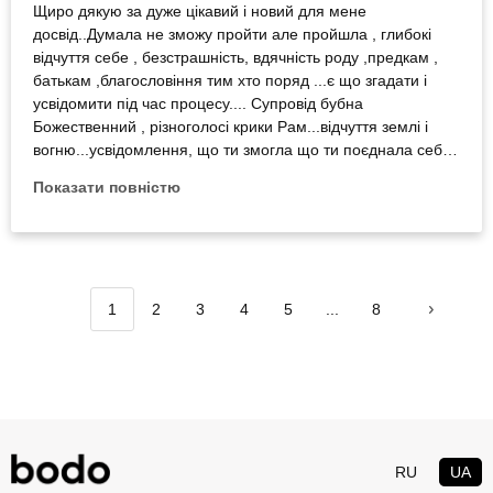
Щиро дякую за дуже цікавий і новий для мене
досвід..Думала не зможу пройти але пройшла , глибокі
відчуття себе , безстрашність, вдячність роду ,предкам ,
батькам ,благословіння тим хто поряд ...є що згадати і
усвідомити під час процесу.... Супровід бубна
Божественний , різноголосі крики Рам...відчуття землі і
вогню...усвідомлення, що ти змогла що ти поєднала себе
зі стихіями .. Дякую організаторам ...і усім хто пам'ятає
Показати повністю
про свою Душу
1
2
3
4
5
...
8
RU
UA