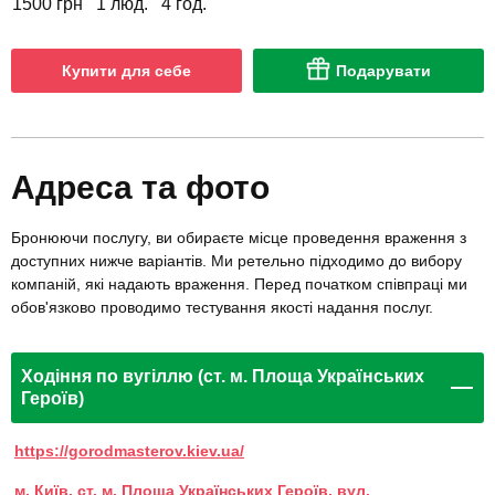
1500 грн
1 люд.
4 год.
Купити для себе
Подарувати
Адреса та фото
Бронюючи послугу, ви обираєте місце проведення враження з
доступних нижче варіантів. Ми ретельно підходимо до вибору
компаній, які надають враження. Перед початком співпраці ми
обов'язково проводимо тестування якості надання послуг.
Ходіння по вугіллю (ст. м. Площа Українських
Героїв)
https://gorodmasterov.kiev.ua/
м. Київ, ст. м. Площа Українських Героїв, вул.