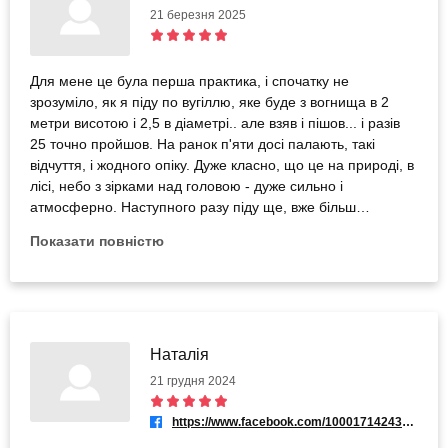
21 березня 2025
Для мене це була перша практика, і спочатку не
зрозуміло, як я піду по вугіллю, яке буде з вогнища в 2
метри висотою і 2,5 в діаметрі.. але взяв і пішов... і разів
25 точно пройшов. На ранок п'яти досі палають, такі
відчуття, і жодного опіку. Дуже класно, що це на природі, в
лісі, небо з зірками над головою - дуже сильно і
атмосферно. Наступного разу піду ще, вже більш
усвідомленим. Раджу.
Показати повністю
Наталія
21 грудня 2024
https://www.facebook.com/100017142435126