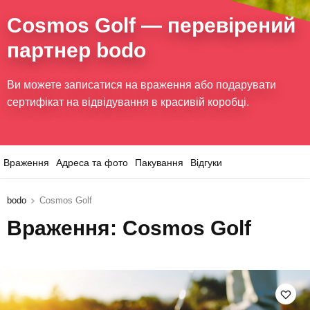
Cosmos Golf
— перевірений
партнер bodo
Ви можете записатися на враження або подарувати
сертифікат на відвідування в красивій коробці.
Враження
Адреса та фото
Пакування
Відгуки
bodo
Cosmos Golf
Враження: Cosmos Golf