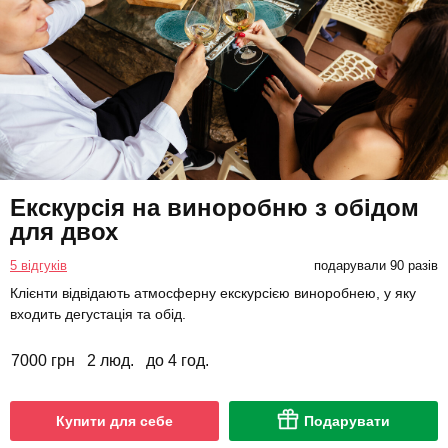
Екскурсія на виноробню з обідом
для двох
5 відгуків
подарували 90 разів
Клієнти відвідають атмосферну екскурсією виноробнею, у яку
входить дегустація та обід.
7000 грн
2 люд.
до 4 год.
Купити для себе
Подарувати