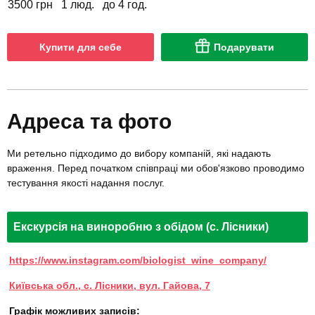
3500 грн
1 люд.
до 4 год.
Купити для себе
Подарувати
Адреса та фото
Ми ретельно підходимо до вибору компаній, які надають
враження. Перед початком співпраці ми обов'язково проводимо
тестування якості надання послуг.
Екскурсія на виноробню з обідом (с. Лісники)
https://www.instagram.com/biologist_wine_company/
Київська обл., с. Лісники, вул. Гайова, 7
Графік можливих записів: