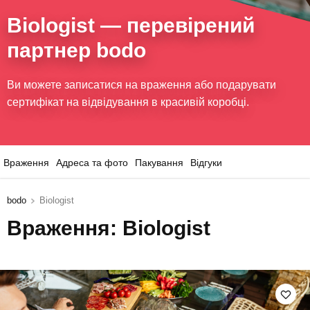
Biologist
— перевірений
партнер bodo
Ви можете записатися на враження або подарувати
сертифікат на відвідування в красивій коробці.
Враження
Адреса та фото
Пакування
Відгуки
bodo
Biologist
Враження: Biologist