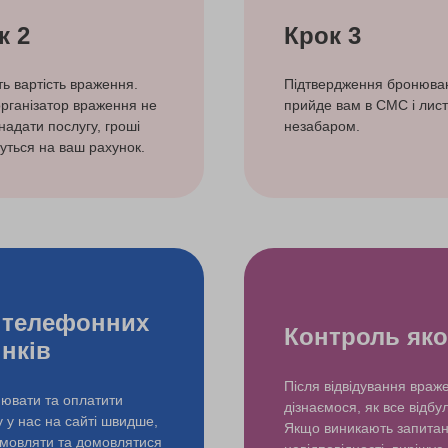
к 2
Крок 3
ть вартість враження.
Підтвердження бронюва
рганізатор враження не
прийде вам в СМС і лист
надати послугу, гроші
незабаром.
уться на ваш рахунок.
 телефонних
Контроль яко
інків
Після відвідування враж
ювати та оплатити
дізнаємося, як все відбу
у у нас на сайті швидше,
Якщо виникають запита
змовляти та домовлятися