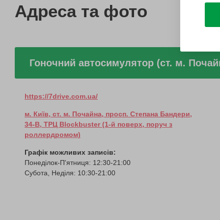
Адреса та фото
Гоночний автосимулятор (ст. м. Почай
https://7drive.com.ua/
м. Київ, ст. м. Почайна, просп. Степана Бандери,
34-В, ТPЦ Blockbuster (1-й поверх, поруч з
роллердромом)
Графік можливих записів:
Понеділок-П'ятниця: 12:30-21:00
Субота, Неділя: 10:30-21:00