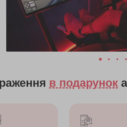
враження
в подарунок
а