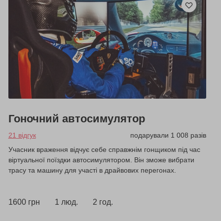
Гоночний автосимулятор
21 відгук
подарували 1 008 разів
Учасник враження відчує себе справжнім гонщиком під час
віртуальної поїздки автосимулятором. Він зможе вибрати
трасу та машину для участі в драйвових перегонах.
1600 грн
1 люд.
2 год.