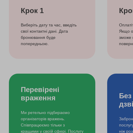
Крок 1
Кро
Виберіть дату та час, введіть
Оплаті
свої контактні дані. Дата
Якщо о
бронювання буде
зможе 
попередньою.
поверн
Перевірені
Без
враження
дзв
Ми ретельно підбираємо
організаторів вражень.
Заброн
Співпрацюємо тільки з
послуг
кращими у своїй сфері. Послугу
ніж ро