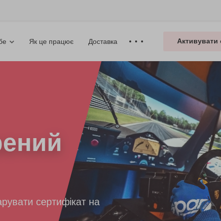
Активувати 
Як це працює
Доставка
бе
рений
рувати сертифікат на