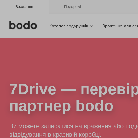
Враження
Подорожі
Каталог подарунків
Враження для се
7Drive
— переві
партнер bodo
Ви можете записатися на враження або пода
відвідування в красивій коробці.