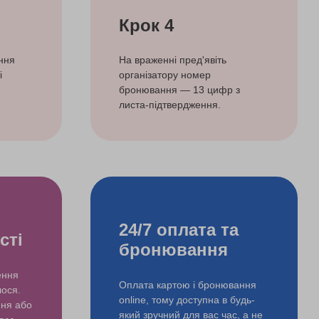
Крок 4
ння
На враженні пред'явіть
і
організатору номер
бронювання — 13 цифр з
листа-підтвердження.
24/7 оплата та
сті
бронювання
ення
Оплата картою і бронювання
лося.
online, тому доступна в будь-
ння або
який зручний для вас час, а не