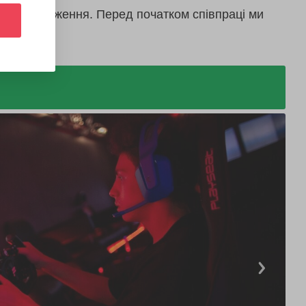
дають враження. Перед початком співпраці ми
послуг.