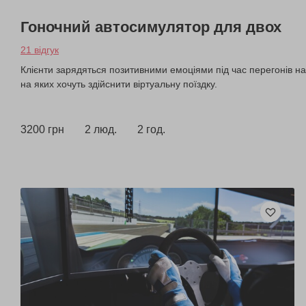
Гоночний автосимулятор для двох
21 відгук
Клієнти зарядяться позитивними емоціями під час перегонів н
на яких хочуть здійснити віртуальну поїздку.
3200 грн
2 люд.
2 год.