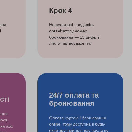
Крок 4
ння
На враженні пред'явіть
і
організатору номер
бронювання — 13 цифр з
листа-підтвердження.
24/7 оплата та
сті
бронювання
ення
Оплата картою і бронювання
лося.
online, тому доступна в будь-
ння або
який зручний для вас час, а не