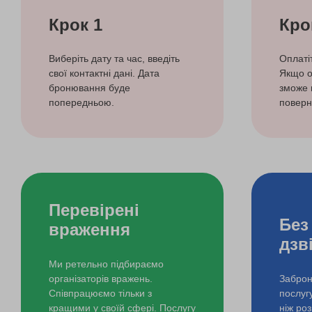
Крок 1
Кро
Виберіть дату та час, введіть
Оплаті
свої контактні дані. Дата
Якщо о
бронювання буде
зможе 
попередньою.
поверн
Перевірені
Без
враження
дзв
Ми ретельно підбираємо
організаторів вражень.
Заброн
Співпрацюємо тільки з
послуг
кращими у своїй сфері. Послугу
ніж ро