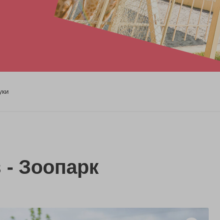
уки
 - Зоопарк