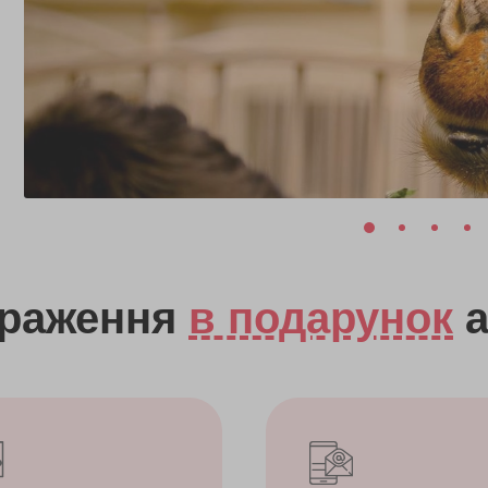
враження
в подарунок
а