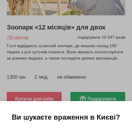
Зоопарк «12 місяців» для двох
760 відгуків
подарували 10 647 разів
Гості відвідають сучасний зоопарк, де мешкає понад 100
тварин з усіх куточків планети. Вони зможуть поспостерігати
за різними видами, а також погладити деяких вихованців.
1300 грн
2 люд.
не обмежено
Купити для себе
Подарувати
Ви шукаєте враження в
Києві
?