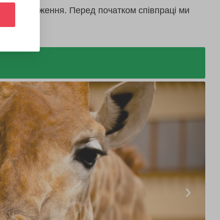
дають враження. Перед початком співпраці ми
послуг.