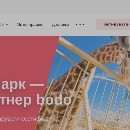
Активувати 
Як це працює
Доставка
бе
парк
—
тнер bodo
рувати сертифікат на