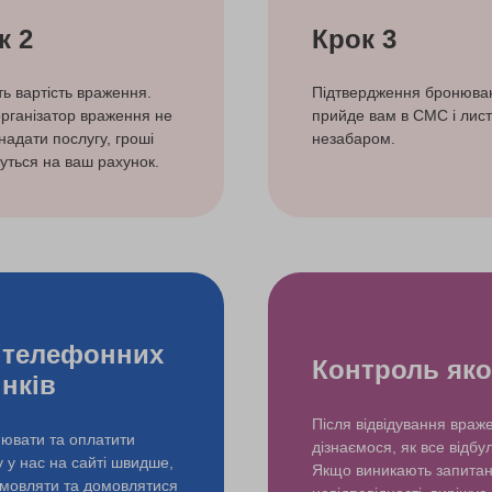
к 2
Крок 3
ть вартість враження.
Підтвердження бронюва
рганізатор враження не
прийде вам в СМС і лист
надати послугу, гроші
незабаром.
уться на ваш рахунок.
 телефонних
Контроль яко
інків
Після відвідування враж
ювати та оплатити
дізнаємося, як все відбу
у у нас на сайті швидше,
Якщо виникають запита
змовляти та домовлятися