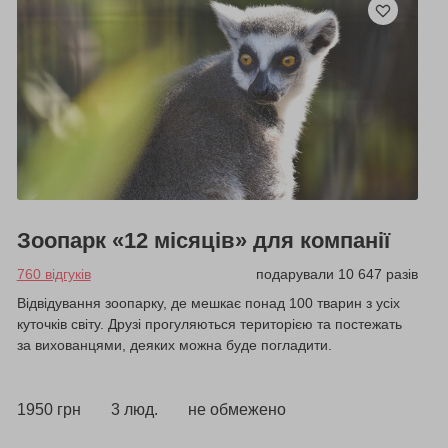
Зоопарк «12 місяців» для компанії
760 відгуків
подарували 10 647 разів
Відвідування зоопарку, де мешкає понад 100 тварин з усіх
куточків світу. Друзі прогуляються територією та постежать
за вихованцями, деяких можна буде погладити.
1950 грн
3 люд.
не обмежено