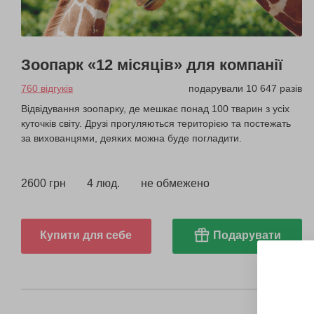
Зоопарк «12 місяців» для компанії
760 відгуків
подарували 10 647 разів
Відвідування зоопарку, де мешкає понад 100 тварин з усіх
куточків світу. Друзі прогуляються територією та постежать
за вихованцями, деяких можна буде погладити.
2600 грн
4 люд.
не обмежено
Купити для себе
Подарувати