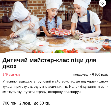
Дитячий майстер-клас піци для
двох
179 відгуків
подарували 6 930 разів
Учасники відвідають груповий майстер-клас, де під керівництвом
кухаря приготують одну з класичних піц. Наприкінці заняття вони
зможуть скуштувати страву, створену власноруч.
700 грн
2 люд.
до 30 хв.