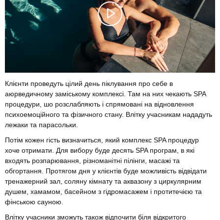
Клієнти проведуть цілий день піклування про себе в
аюрведичному заміському комплексі. Там на них чекають SPA
процедури, шо розслабляють і спрямовані на відновлення
психоемоційного та фізичного стану. Влітку учасникам нададуть
лежаки та парасольки.
Потім кожен гість визначиться, який комплекс SPA процедур
хоче отримати. Для вибору буде десять SPA програм, в які
входять розпарювання, різноманітні пілінги, масажі та
обгортання. Протягом дня у клієнтів буде можливість відвідати
тренажерний зал, соляну кімнату та аквазону з циркулярним
душем, хамамом, басейном з гідромасажем і протитечією та
фінською сауною.
Влітку учасники зможуть також відпочити біля відкритого