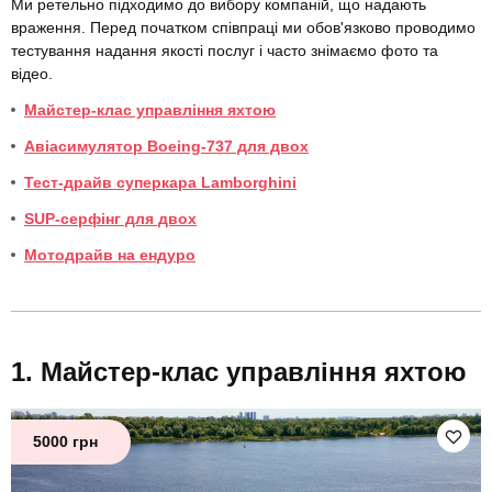
Ми ретельно підходимо до вибору компаній, що надають
враження. Перед початком співпраці ми обов'язково проводимо
тестування надання якості послуг і часто знімаємо фото та
відео.
Майстер-клас управління яхтою
Авіасимулятор Boeing-737 для двох
Тест-драйв суперкара Lamborghini
SUP-серфінг для двох
Мотодрайв на ендуро
Майстер-клас управління яхтою
5000 грн