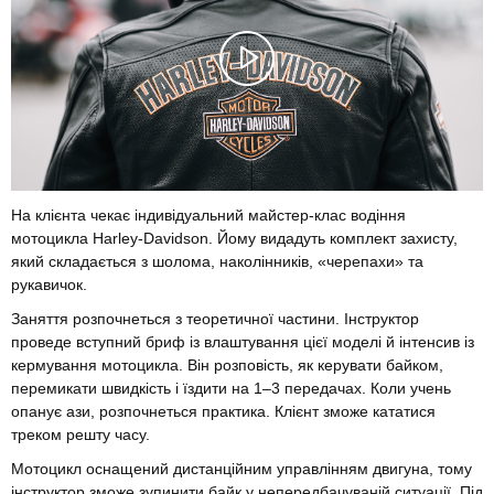
На клієнта чекає індивідуальний майстер-клас водіння
мотоцикла Harley-Davidson. Йому видадуть комплект захисту,
який складається з шолома, наколінників, «черепахи» та
рукавичок.
Заняття розпочнеться з теоретичної частини. Інструктор
проведе вступний бриф із влаштування цієї моделі й інтенсив із
кермування мотоцикла. Він розповість, як керувати байком,
перемикати швидкість і їздити на 1–3 передачах. Коли учень
опанує ази, розпочнеться практика. Клієнт зможе кататися
треком решту часу.
Мотоцикл оснащений дистанційним управлінням двигуна, тому
інструктор зможе зупинити байк у непередбачуваній ситуації. Під