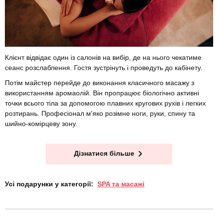
Клієнт відвідає один із салонів на вибір, де на нього чекатиме
сеанс розслаблення. Гостя зустрінуть і проведуть до кабінету.
Потім майстер перейде до виконання класичного масажу з
використанням аромаолій. Він пропрацює біологічно активні
точки всього тіла за допомогою плавних кругових рухів і легких
розтирань. Професіонал м'яко розімне ноги, руки, спину та
шийно-комірцеву зону.
Дізнатися більше
Усі подарунки у категорії:
SPA та масажі