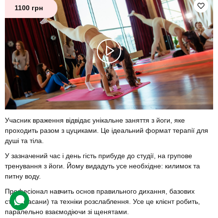
1100 грн
Учасник враження відвідає унікальне заняття з йоги, яке
проходить разом з цуциками. Це ідеальний формат терапії для
душі та тіла.
У зазначений час і день гість прибуде до студії, на групове
тренування з йоги. Йому видадуть усе необхідне: килимок та
питну воду.
Професіонал навчить основ правильного дихання, базових
стійок (асани) та техніки розслаблення. Усе це клієнт робить,
паралельно взаємодіючи зі щенятами.