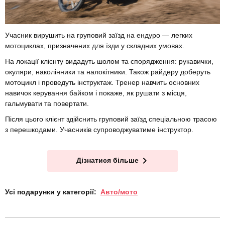
Учасник вирушить на груповий заїзд на ендуро — легких
мотоциклах, призначених для їзди у складних умовах.
На локації клієнту видадуть шолом та спорядження: рукавички,
окуляри, наколінники та налокітники. Також райдеру доберуть
мотоцикл і проведуть інструктаж. Тренер навчить основних
навичок керування байком і покаже, як рушати з місця,
гальмувати та повертати.
Після цього клієнт здійснить груповий заїзд спеціальною трасою
з перешкодами. Учасників супроводжуватиме інструктор.
Дізнатися більше
Усі подарунки у категорії:
Авто/мото