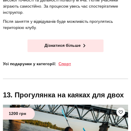
високої точності та дальності польоту м'яча. Потім учасники
зіграють самостійно. За процесом увесь час спостерігатиме
інструктор.
Після заняття у відвідувачів буде можливість прогулятись
територією клубу.
Дізнатися більше
Усі подарунки у категорії:
Спорт
Прогулянка на каяках для двох
1200 грн