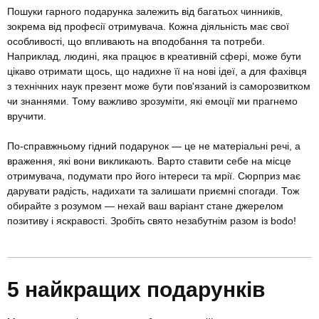
Пошуки гарного подарунка залежить від багатьох чинників,
зокрема від професії отримувача. Кожна діяльність має свої
особливості, що впливають на вподобання та потреби.
Наприклад, людині, яка працює в креативній сфері, може бути
цікаво отримати щось, що надихне її на нові ідеї, а для фахівця
з технічних наук презент може бути пов'язаний із саморозвитком
чи знаннями. Тому важливо зрозуміти, які емоції ми прагнемо
вручити.
По-справжньому гідний подарунок — це не матеріальні речі, а
враження, які вони викликають. Варто ставити себе на місце
отримувача, подумати про його інтереси та мрії. Сюрприз має
дарувати радість, надихати та залишати приємні спогади. Тож
обирайте з розумом — нехай ваш варіант стане джерелом
позитиву і яскравості. Зробіть свято незабутнім разом із bodo!
5 найкращих подарунків