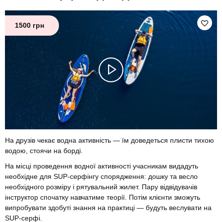
1500 грн
На друзів чекає водна активність — їм доведеться плисти тихою
водою, стоячи на борді.
На місці проведення водної активності учасникам видадуть
необхідне для SUP-серфінгу спорядження: дошку та весло
необхідного розміру і рятувальний жилет. Пару відвідувачів
інструктор спочатку навчатиме теорії. Потім клієнти зможуть
випробувати здобуті знання на практиці — будуть веслувати на
SUP-серфі.