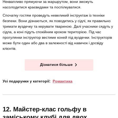
Неквапливо прямуючи за маршрутом, вони зможуть
насолодитися краєвидами та поспілкуватися.
Спочатку гостям проведуть невеликий інструктаж із техніки
безпеки. Вони дізнаються, як поводитись у сідлі, як правильно
тримати вуздечку та керувати твариною. Далі учасники сядуть у
сідла, а коні підуть спокійним кроком територією. Під час
прогулянки інструктор вестиме коней під вуздечки. Інструкторів
може бути один або два в залежності від навичок і досвіду
клієнтів.
Дізнатися більше
Усі подарунки у категорії:
Романтика
Майстер-клас гольфу в
заміському клубі для двох