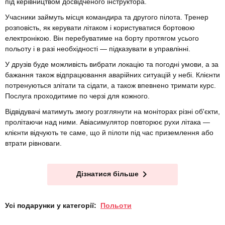
під керівництвом досвідченого інструктора.
Учасники займуть місця командира та другого пілота. Тренер
розповість, як керувати літаком і користуватися бортовою
електронікою. Він перебуватиме на борту протягом усього
польоту і в разі необхідності — підказувати в управлінні.
У друзів буде можливість вибрати локацію та погодні умови, а за
бажання також відпрацювання аварійних ситуацій у небі. Клієнти
потренуються злітати та сідати, а також впевнено тримати курс.
Послуга проходитиме по черзі для кожного.
Відвідувачі матимуть змогу розглянути на моніторах різні об'єкти,
пролітаючи над ними. Авіасимулятор повторює рухи літака —
клієнти відчують те саме, що й пілоти під час приземлення або
втрати рівноваги.
Дізнатися більше
Усі подарунки у категорії:
Польоти