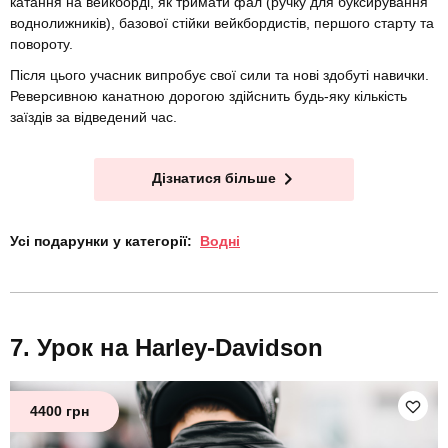
катання на вейкборді, як тримати фал (ручку для буксирування
воднолижників), базової стійки вейкбордистів, першого старту та
повороту.
Після цього учасник випробує свої сили та нові здобуті навички.
Реверсивною канатною дорогою здійснить будь-яку кількість
заїздів за відведений час.
Дізнатися більше
Усі подарунки у категорії:
Водні
Урок на Harley-Davidson
4400 грн