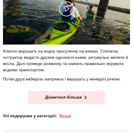
Клієнти вирушать на водну прогулянку на каяках. Спочатку
інструктор видасть друзям одномісні каяки, рятувальні жилети й
весла. Далі проведе розминку та навчить правильно керувати
водним транспортом.
Потім друзі виберуть напрямок і вирушать у мінікруїз річкою.
Дізнатися більше
Усі подарунки у категорії:
Водні