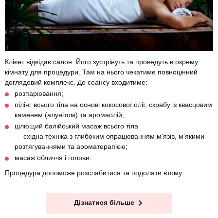
Клієнт відвідає салон. Його зустрінуть та проведуть в окрему
кімнату для процедури. Там на нього чекатиме повноцінний
доглядовий комплекс. До сеансу входитиме:
розпарювання;
пілінг всього тіла на основі кокосової олії, скрабу із квасцовим
каменем (алунітом) та аромаолій;
цілющий балійський масаж всього тіла
— східна техніка з глибоким опрацюванням м'язів, м'якими
розтягуваннями та ароматерапією;
масаж обличчя і голови.
Процедура допоможе розслабитися та подолати втому.
Дізнатися більше