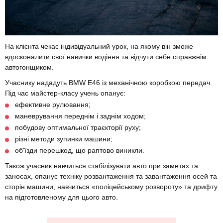
На клієнта чекає індивідуальний урок, на якому він зможе
вдосконалити свої навички водіння та відчути себе справжнім
автогонщиком.
Учаснику нададуть BMW E46 із механічною коробкою передач.
Під час майстер-класу учень опанує:
ефективне рулювання;
маневрування переднім і заднім ходом;
побудову оптимальної траєкторії руху;
різні методи зупинки машини;
об'їзди перешкод, що раптово виникли.
Також учасник навчиться стабілізувати авто при заметах та
заносах, опанує техніку розвантаження та завантаження осей та
сторін машини, навчиться «поліцейському розвороту» та дрифту
на підготовленому для цього авто.