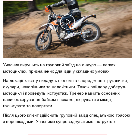
Учасник вирушить на груповий заїзд на ендуро — легких
мотоциклах, призначених для їзди у складних умовах.
На локації клієнту видадуть шолом та спорядження: рукавички,
окуляри, наколінники та налокітники. Також райдеру доберуть
мотоцикл і проведуть інструктаж. Тренер навчить основних
навичок керування байком і покаже, як рушати з місця,
гальмувати та повертати.
Після цього клієнт здійснить груповий заїзд спеціальною трасою
з перешкодами. Учасників супроводжуватиме інструктор.