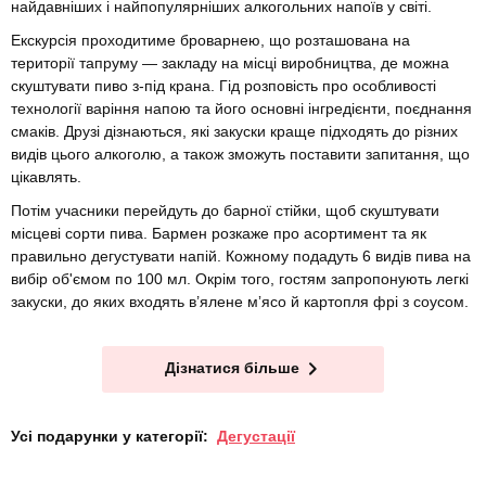
найдавніших і найпопулярніших алкогольних напоїв у світі.
Екскурсія проходитиме броварнею, що розташована на
території тапруму — закладу на місці виробництва, де можна
скуштувати пиво з-під крана. Гід розповість про особливості
технології варіння напою та його основні інгредієнти, поєднання
смаків. Друзі дізнаються, які закуски краще підходять до різних
видів цього алкоголю, а також зможуть поставити запитання, що
цікавлять.
Потім учасники перейдуть до барної стійки, щоб скуштувати
місцеві сорти пива. Бармен розкаже про асортимент та як
правильно дегустувати напій. Кожному подадуть 6 видів пива на
вибір об'ємом по 100 мл. Окрім того, гостям запропонують легкі
закуски, до яких входять в’ялене мʼясо й картопля фрі з соусом.
Дізнатися більше
Усі подарунки у категорії:
Дегустації