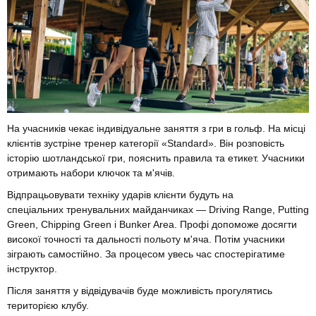
На учасників чекає індивідуальне заняття з гри в гольф. На місці
клієнтів зустріне тренер категорії «Standard». Він розповість
історію шотландської гри, пояснить правила та етикет. Учасники
отримають набори ключок та м'ячів.
Відпрацьовувати техніку ударів клієнти будуть на
спеціальних тренувальних майданчиках — Driving Range, Putting
Green, Chipping Green і Bunker Area. Профі допоможе досягти
високої точності та дальності польоту м'яча. Потім учасники
зіграють самостійно. За процесом увесь час спостерігатиме
інструктор.
Після заняття у відвідувачів буде можливість прогулятись
територією клубу.