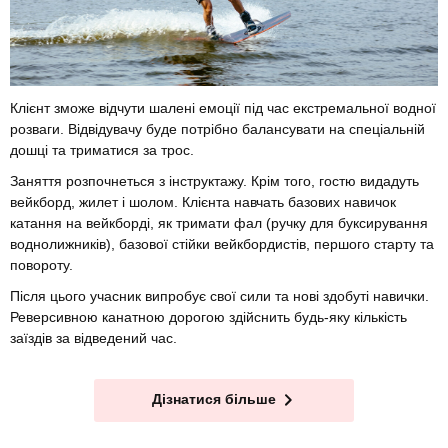
Клієнт зможе відчути шалені емоції під час екстремальної водної
розваги. Відвідувачу буде потрібно балансувати на спеціальній
дошці та триматися за трос.
Заняття розпочнеться з інструктажу. Крім того, гостю видадуть
вейкборд, жилет і шолом. Клієнта навчать базових навичок
катання на вейкборді, як тримати фал (ручку для буксирування
воднолижників), базової стійки вейкбордистів, першого старту та
повороту.
Після цього учасник випробує свої сили та нові здобуті навички.
Реверсивною канатною дорогою здійснить будь-яку кількість
заїздів за відведений час.
Дізнатися більше