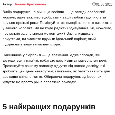
Автор:
Іванна Арестанова
01.08 2026
Вибір подарунка на річницю весілля — це завжди особливий
момент, адже важливо відобразити вашу любов і вдячність за
спільно прожиті роки. Поміркуйте, які емоції ви хочете викликати
у вашого чоловіка. Чи це буде радість і здивування, чи, можливо,
ностальгія за спільними моментами? Визначившись з
почуттями, ви зможете вручити ідеальний варіант, який
підкреслить вашу унікальну історію.
Найцінніше у сюрпризі — це враження. Адже спогади, які
залишаться у пам’яті, набагато важливіші за матеріальні речі.
Презентуйте вашому чоловіку відчуття від нового досвіду, які
зроблять цей день незабутнім, і покажіть, як багато значить для
вас ваше спільне життя. Обираючи подарунок від bodo, ви
купуєте не просто річ, а справжню пригоду!
5 найкращих подарунків