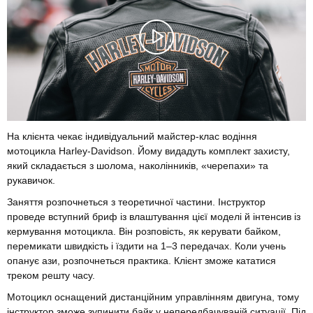
На клієнта чекає індивідуальний майстер-клас водіння
мотоцикла Harley-Davidson. Йому видадуть комплект захисту,
який складається з шолома, наколінників, «черепахи» та
рукавичок.
Заняття розпочнеться з теоретичної частини. Інструктор
проведе вступний бриф із влаштування цієї моделі й інтенсив із
кермування мотоцикла. Він розповість, як керувати байком,
перемикати швидкість і їздити на 1–3 передачах. Коли учень
опанує ази, розпочнеться практика. Клієнт зможе кататися
треком решту часу.
Мотоцикл оснащений дистанційним управлінням двигуна, тому
інструктор зможе зупинити байк у непередбачуваній ситуації. Під