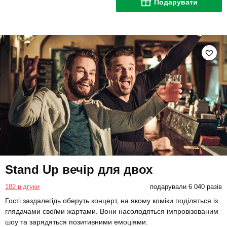
Подарувати
Stand Up вечір для двох
182 відгуки
подарували 6 040 разів
Гості заздалегідь оберуть концерт, на якому коміки поділяться із
глядачами своїми жартами. Вони насолодяться імпровізованим
шоу та зарядяться позитивними емоціями.