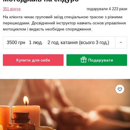
351 відгук
подарували 4 223 рази
На клієнта чекає груповий заїзд спеціальною трасою з різними
перешкодами. Досвідчений інструктор навчить основ управління
мотоциклом і видасть необхідне спорядження.
3500 грн
1 люд.
2 год. катання (всього 3 год.)
Купити для себе
Подарувати