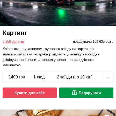
Картинг
3 150 відгуків
подарували 109 635 разів
Клієнт стане учасником групового заїзду на картах по
звивистому треку. Інструктор видасть учаснику необхідне
екіпірування і навчить правил управління швидкісною
машинкою.
1400 грн
1 люд.
2 заїзди (по 10 хв.)
Купити для себе
Подарувати