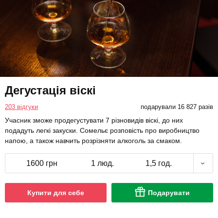
Дегустація віскі
203 відгуки
подарували 16 827 разів
Учасник зможе продегустувати 7 різновидів віскі, до них
подадуть легкі закуски. Сомельє розповість про виробництво
напою, а також навчить розрізняти алкоголь за смаком.
1600 грн
1 люд.
1,5 год.
Купити для себе
Подарувати