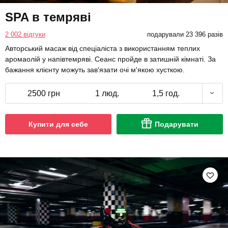
SPA в темряві
2 002 відгуки
подарували 23 396 разів
Авторський масаж від спеціаліста з використанням теплих
аромаолій у напівтемряві. Сеанс пройде в затишній кімнаті. За
бажання клієнту можуть зав'язати очі м'якою хусткою.
2500 грн
1 люд.
1,5 год.
Купити для себе
Подарувати