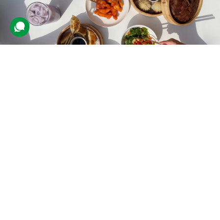
Вечеря в ресторані «Китайський
Привіт»
3 відгуки
подарували 24 рази
Гості зможуть обрати позиції з меню та познайомитися зі
смаками сучасної китайської гастрономії.
3600 грн
до 4 люд.
не обмежено
Подарувати