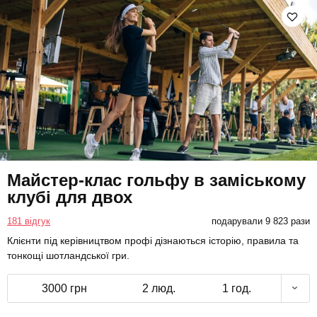
Майстер-клас гольфу в заміському
клубі для двох
181 відгук
подарували 9 823 рази
Клієнти під керівництвом профі дізнаються історію, правила та
тонкощі шотландської гри.
3000 грн
2 люд.
1 год.