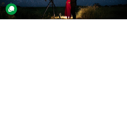
Зоряне небо через телескоп
160 відгуків
подарували 4 861 разів
Астроном розповість про Всесвіт, а також покаже, як
налаштувати телескоп. Разом з експертом пара спостерігатиме
за планетами, різноманітними сузір'ями і галактиками.
2000 грн
2 люд.
до 1 год.
Купити для себе
Подарувати