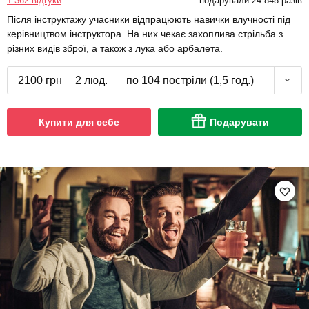
1 362 відгуки
подарували 24 848 разів
Після інструктажу учасники відпрацюють навички влучності під
керівництвом інструктора. На них чекає захоплива стрільба з
різних видів зброї, а також з лука або арбалета.
2100 грн
2 люд.
по 104 постріли (1,5 год.)
Купити для себе
Подарувати