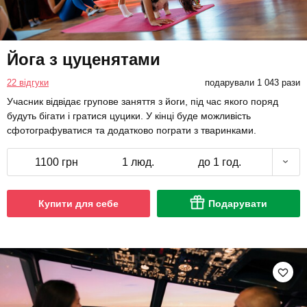
Йога з цуценятами
22 відгуки
подарували 1 043 рази
Учасник відвідає групове заняття з йоги, під час якого поряд
будуть бігати і гратися цуцики. У кінці буде можливість
сфотографуватися та додатково пограти з тваринками.
1100 грн
1 люд.
до 1 год.
Купити для себе
Подарувати