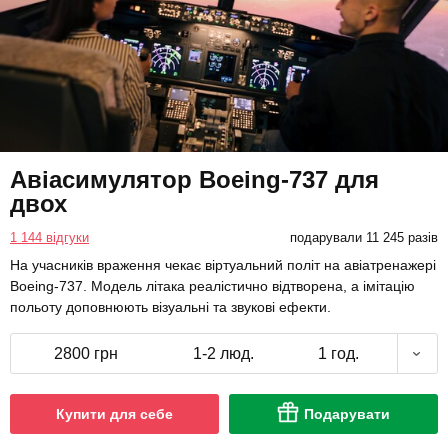
Авіасимулятор Boeing-737 для
двох
1 144 відгуки
подарували 11 245 разів
На учасників враження чекає віртуальний політ на авіатренажері
Boeing-737. Модель літака реалістично відтворена, а імітацію
польоту доповнюють візуальні та звукові ефекти.
2800 грн
1-2 люд.
1 год.
Купити для себе
Подарувати