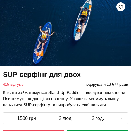
SUP-серфінг для двох
415 відгуків
подарували 13 677 разів
Клієнти займатимуться Stand Up Paddle — веслуванням стоячи.
Плистимуть на дошці, як на плоту. Учасники матимуть змогу
навчитися SUP-серфінгу та випробувати свої навички.
1500 грн
2 люд.
2 год.