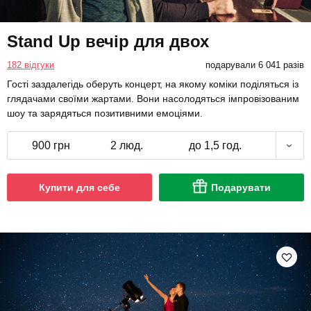
Stand Up вечір для двох
182 відгуки
подарували 6 041 разів
Гості заздалегідь оберуть концерт, на якому коміки поділяться із
глядачами своїми жартами. Вони насолодяться імпровізованим
шоу та зарядяться позитивними емоціями.
900 грн
2 люд.
до 1,5 год.
Купити для себе
Подарувати