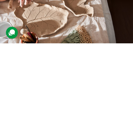
Майстер-клас кераміки для двох
6 відгуків
подарували 221 разів
Гості відвідають груповий майстер-клас, де разом попрацюють із
глиною та створять унікальні вироби власноруч. Під час заняття
вони опанують техніки ліплення та декорування.
3400 грн
2 люд.
3 год.
Купити для себе