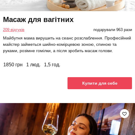
Масаж для вагітних
209 відгуків
подарували 963 рази
Майбутня мама вирушить на сеанс розслаблення. Професійний
майстер займеться шийно-комірцевою зоною, спиною та
руками, розімне гомілки, а після зробить масаж голови.
1850 грн
1 люд.
1,5 год.
Купити для себе