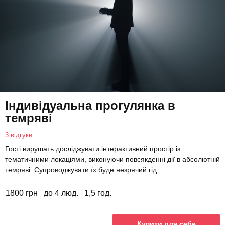
Індивідуальна прогулянка в
темряві
3 відгуки
Гості вирушать досліджувати інтерактивний простір із
тематичними локаціями, виконуючи повсякденні дії в абсолютній
темряві. Супроводжувати їх буде незрячий гід.
1800 грн
до 4 люд.
1,5 год.
Купити для себе