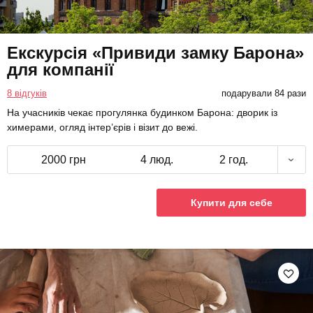
Екскурсія «Привиди замку Барона»
для компанії
8 відгуків
подарували 84 рази
На учасників чекає прогулянка будинком Барона: дворик із
химерами, огляд інтер’єрів і візит до вежі.
2000 грн
4 люд.
2 год.
Купити для себе