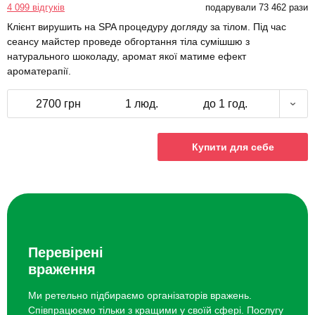
4 099 відгуків
подарували 73 462 рази
Клієнт вирушить на SPA процедуру догляду за тілом. Під час
сеансу майстер проведе обгортання тіла сумішшю з
натурального шоколаду, аромат якої матиме ефект
ароматерапії.
2700 грн
1 люд.
до 1 год.
Купити для себе
Перевірені
враження
Ми ретельно підбираємо організаторів вражень.
Співпрацюємо тільки з кращими у своїй сфері. Послугу