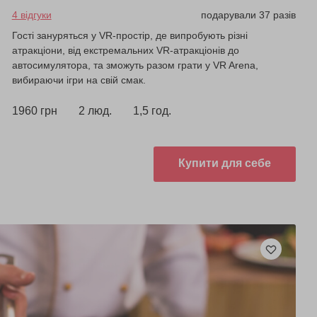
4 відгуки
подарували 37 разів
Гості зануряться у VR-простір, де випробують різні
атракціони, від екстремальних VR-атракціонів до
автосимулятора, та зможуть разом грати у VR Arena,
вибираючи ігри на свій смак.
1960 грн
2 люд.
1,5 год.
Купити для себе