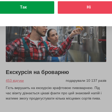
Так
Ні
Екскурсія на броварню
453 відгуки
подарували 10 137 разів
Гість вирушить на екскурсію крафтовою пивоварнею. Під
час візиту дізнається цікаві факти про цей знаковий напій і
матиме змогу продегустувати кілька місцевих сортів пива.