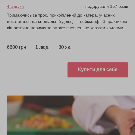
4 відгуки
подарували 157 разів
Тримаючись за трос, прикріплений до катера, учасник
покатається на спеціальній дошці — вейксерфі. З практикою
він розвине навичку та зможе впевненіше ковзати хвилями.
6600 грн
1 люд.
30 хв.
Купити для себе