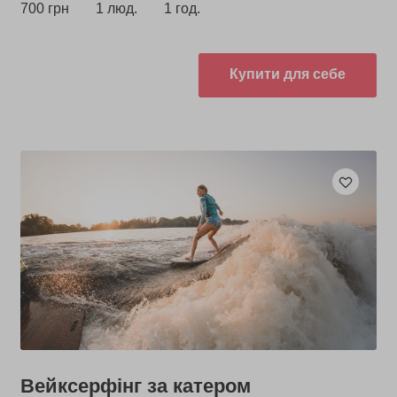
700 грн
1 люд.
1 год.
Купити для себе
Вейксерфінг за катером