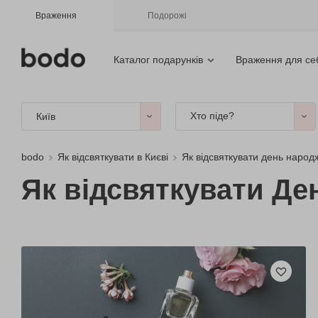
Враження
Подорожі
Каталог подарунків
Враження для се
Хто піде?
Київ
bodo
Як відсвяткувати в Києві
Як відсвяткувати день народ
Як відсвяткувати Д