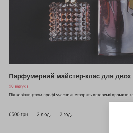
Парфумерний майстер-клас для двох
90 відгуків
Під керівництвом профі учасники створять авторські аромати та
6500 грн
2 люд.
2 год.