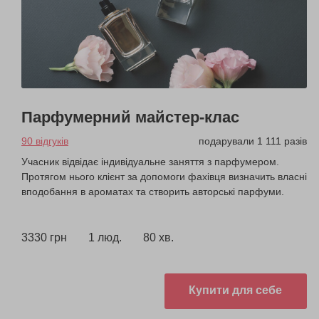
Парфумерний майстер-клас
90 відгуків
подарували 1 111 разів
Учасник відвідає індивідуальне заняття з парфумером.
Протягом нього клієнт за допомоги фахівця визначить власні
вподобання в ароматах та створить авторські парфуми.
3330 грн
1 люд.
80 хв.
Купити для себе