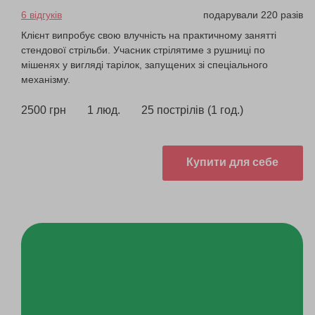
6 відгуків
подарували 220 разів
Клієнт випробує свою влучність на практичному занятті
стендової стрільби. Учасник стрілятиме з рушниці по
мішенях у вигляді тарілок, запущених зі спеціального
механізму.
2500 грн
1 люд.
25 пострілів (1 год.)
Купити для себе