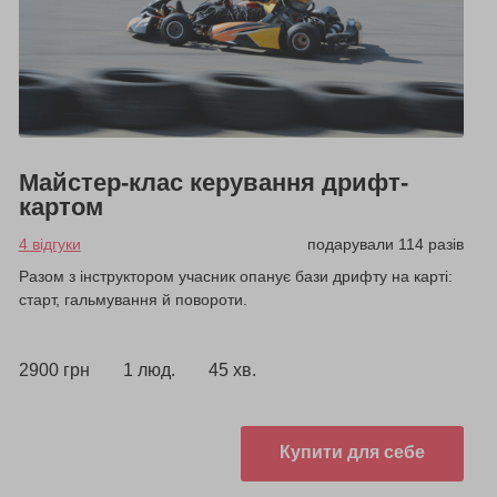
Майстер-клас керування дрифт-
картом
4 відгуки
подарували 114 разів
Разом з інструктором учасник опанує бази дрифту на карті:
старт, гальмування й повороти.
2900 грн
1 люд.
45 хв.
Купити для себе