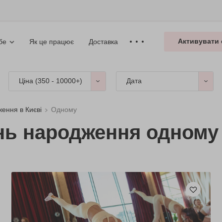
Активувати 
Як це працює
Доставка
бе
Ціна (
350 - 10000+
)
Дата
ження в Києві
Одному
ень народження одному