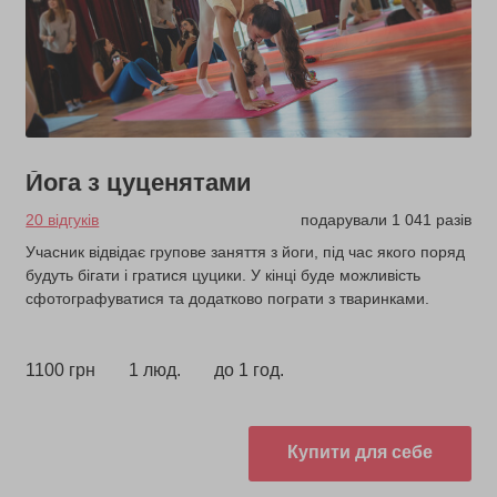
Йога з цуценятами
20 відгуків
подарували 1 041 разів
Учасник відвідає групове заняття з йоги, під час якого поряд
будуть бігати і гратися цуцики. У кінці буде можливість
сфотографуватися та додатково пограти з тваринками.
1100 грн
1 люд.
до 1 год.
Купити для себе