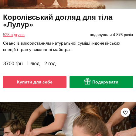
Королівський догляд для тіла
«Лулур»
528 відгуків
подарували 4 876 разів
Сеанс із використанням натуральної суміші індонезійських
спецій і трав у виконанні майстра.
3700 грн
1 люд.
2 год.
Купити для себе
Подарувати