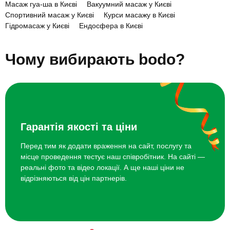
Масаж гуа-ша в Києві
Вакуумний масаж у Києві
Спортивний масаж у Києві
Курси масажу в Києві
Коріння балійського масажу сягає давніх практик індонезійських
Гідромасаж у Києві
Ендосфера в Києві
островів, де місцеві цілителі поєднували знання індійської,
Аюрведичні процедури в Києві
Аромамасаж у Києві
китайської та тайської медицини. Вважалося, що масаж
Масаж обличчя в Києві
відновлює баланс енергії в тілі, зміцнює здоров’я та допомагає
Чому вибирають bodo?
досягти гармонії духу й тіла. З часом ця техніка поширилася
далеко за межі Балі та стала улюбленою процедурою у спа-
салонах усього світу.
Як підготуватися до балійського
масажу
Гарантія якості та ціни
Перед тим як додати враження на сайт, послугу та
За 1,5–2 години до сеансу рекомендується не вживати важкої їжі
місце проведення тестує наш співробітник. На сайті —
та алкоголю. Перед процедурою краще прийняти легкий душ і
реальні фото та відео локації. А ще наші ціни не
зняти прикраси. Одяг обирайте зручний і такий, що легко
відрізняються від цін партнерів.
знімається. Важливо повідомити майстра про хронічні
захворювання чи проблеми зі спиною, щоб спеціаліст зміг
підібрати оптимальну інтенсивність впливу.
Балійський масаж — глибоко релаксуюча процедура. Майстри