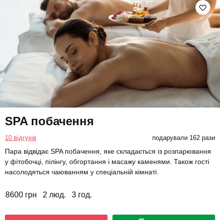
SPA побачення
10 відгуків
подарували 162 рази
Пара відвідає SPA побачення, яке складається із розпарювання
у фітобочці, пілінгу, обгортання і масажу каменями. Також гості
насолодяться чаюванням у спеціальній кімнаті.
8600 грн
2 люд.
3 год.