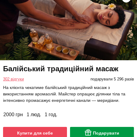
Балійський традиційний масаж
302 відгуки
подарували 5 296 разів
На клієнта чекатиме балійський традиційний масаж з
використанням аромаолій. Майстер опрацює ділянки тіла та
інтенсивно промасажує енергетичні канали — меридіани.
2000 грн
1 люд.
1 год.
Купити для себе
Подарувати