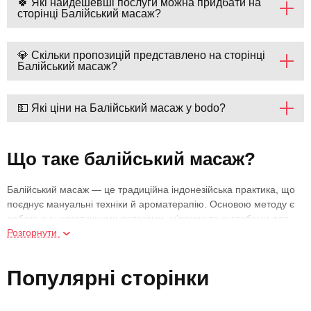
🍀 Які найдешевші послуги можна придбати на
сторінці Балійський масаж?
💎 Скільки пропозицій представлено на сторінці
Балійський масаж?
💵 Які ціни на Балійський масаж у bodo?
Що таке балійський масаж?
Балійський масаж — це традиційна індонезійська практика, що
поєднує мануальні техніки й ароматерапію. Основою методу є
робота з енергетичними потоками, м’язами та суглобами для
Розгорнути
відновлення гармонії. Він допомагає знизити рівень стресу,
покращити сон і відновити фізичну та емоційну рівновагу.
Популярні сторінки
Історія та традиції балійського
масажу