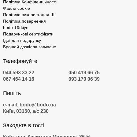
Політика Конфіденційності
серпень 2026)
Файли cookie
Політика використання ШІ
Товар
Ціна
Політика повернення
bodo Türkiye
Подарункові сертифікати
Балійське SPA
4500 грн
Ідеї для подарунку
Бронюй дозвілля завчасно
Балійський традиційний масаж
2000 грн
Телефонуйте
Лавандове SPA
3000 грн
044 593 33 22
050 419 66 75
067 464 14 16
093 170 06 39
Сабай-масаж
1850 грн
Пишіть
Королівський догляд для тіла
3700 грн
e-mail: bodo@bodo.ua
«Лулур»
Київ, 03150, а/с 230
Сабай-масаж для двох
3700 грн
Заходьте в гості
Київ, вул. Казимира Малевича, 86-Н