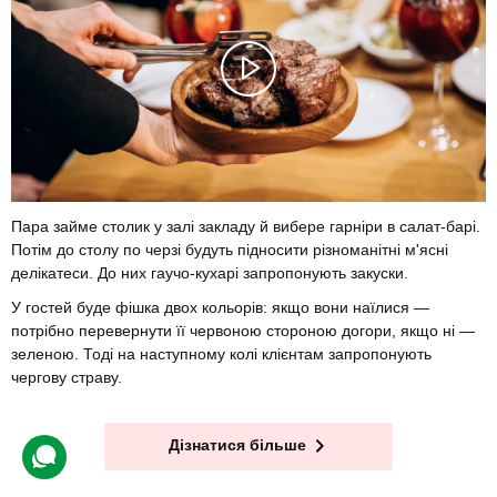
Пара займе столик у залі закладу й вибере гарніри в салат-барі.
Потім до столу по черзі будуть підносити різноманітні м'ясні
делікатеси. До них гаучо-кухарі запропонують закуски.
У гостей буде фішка двох кольорів: якщо вони наїлися —
потрібно перевернути її червоною стороною догори, якщо ні —
зеленою. Тоді на наступному колі клієнтам запропонують
чергову страву.
Дізнатися більше