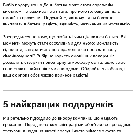
Вибір подарунка на День батька може стати справжнім
викликом, та важливо пам’ятати, про його головну цінність —
емоції та враження. Подумайте, які почуття ви бажаєте
викликати в батька: радість, вдячність, натхнення чи ностальгію.
Зосередьтеся на тому, що любить і чим цікавиться батько. Які
моменти можуть стати особливими для нього: можливість
відпочити, зануритися у нові враження чи провести час у
сімейному колі? Вибір на користь емоційних подарунків
дозволить створити неповторну атмосферу свята, адже саме
вони стають найціннішими спогадами. Обирайте з любов'ю, і
ваш сюрприз обов'язково принесе радість!
5 найкращих подарунків
Ми ретельно підходимо до вибору компаній, що надають
враження. Перед початком співпраці ми обов'язково проводимо
тестування надання якості послуг і часто знімаємо фото та