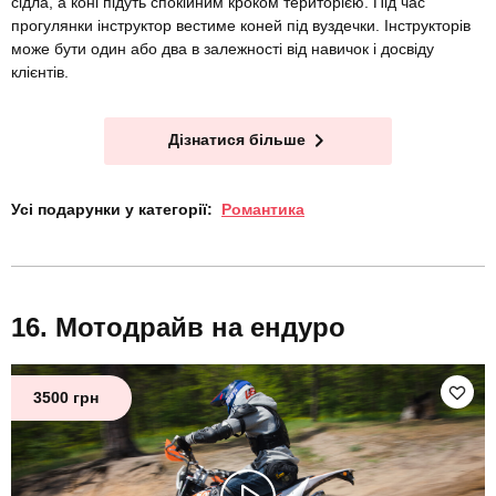
сідла, а коні підуть спокійним кроком територією. Під час
прогулянки інструктор вестиме коней під вуздечки. Інструкторів
може бути один або два в залежності від навичок і досвіду
клієнтів.
Дізнатися більше
Усі подарунки у категорії:
Романтика
Мотодрайв на ендуро
3500 грн