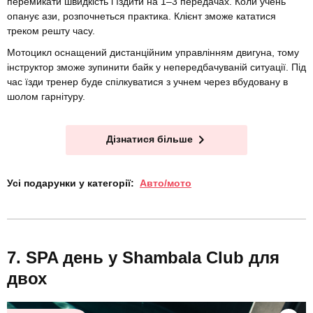
перемикати швидкість і їздити на 1–3 передачах. Коли учень
опанує ази, розпочнеться практика. Клієнт зможе кататися
треком решту часу.
Мотоцикл оснащений дистанційним управлінням двигуна, тому
інструктор зможе зупинити байк у непередбачуваній ситуації. Під
час їзди тренер буде спілкуватися з учнем через вбудовану в
шолом гарнітуру.
Дізнатися більше
Усі подарунки у категорії:
Авто/мото
SPA день у Shambala Club для
двох