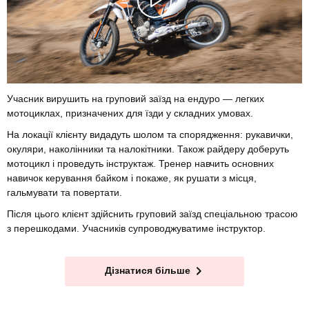
Учасник вирушить на груповий заїзд на ендуро — легких
мотоциклах, призначених для їзди у складних умовах.
На локації клієнту видадуть шолом та спорядження: рукавички,
окуляри, наколінники та налокітники. Також райдеру доберуть
мотоцикл і проведуть інструктаж. Тренер навчить основних
навичок керування байком і покаже, як рушати з місця,
гальмувати та повертати.
Після цього клієнт здійснить груповий заїзд спеціальною трасою
з перешкодами. Учасників супроводжуватиме інструктор.
Дізнатися більше