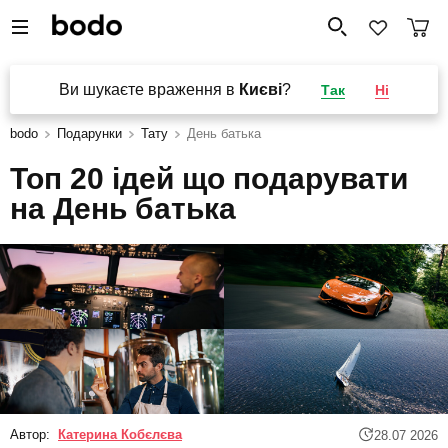
Ви шукаєте враження в
Києві
?
Так
Ні
bodo
Подарунки
Тату
День батька
Топ 20 ідей що подарувати
на День батька
Автор:
Катерина Кобєлєва
28.07 2026