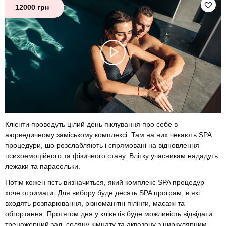
12000 грн
Клієнти проведуть цілий день піклування про себе в
аюрведичному заміському комплексі. Там на них чекають SPA
процедури, шо розслабляють і спрямовані на відновлення
психоемоційного та фізичного стану. Влітку учасникам нададуть
лежаки та парасольки.
Потім кожен гість визначиться, який комплекс SPA процедур
хоче отримати. Для вибору буде десять SPA програм, в які
входять розпарювання, різноманітні пілінги, масажі та
обгортання. Протягом дня у клієнтів буде можливість відвідати
тренажерний зал, соляну кімнату та аквазону з циркулярним