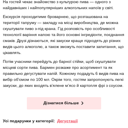
На гостей чекає знайомство з культурою пива — одного з
найдавніших і найпопулярніших алкогольних напоїв у світі.
Екскурсія проходитиме броварнею, що розташована на
території тапруму — закладу на місці виробництва, де можна
скуштувати пиво з-під крана. Гід розповість про особливості
технології варіння напою та його основні інгредієнти, поєднання
смаків. Друзі дізнаються, які закуски краще підходять до різних
видів цього алкоголю, а також зможуть поставити запитання, що
цікавлять.
Потім учасники перейдуть до барної стійки, щоб скуштувати
місцеві сорти пива. Бармен розкаже про асортимент та як
правильно дегустувати напій. Кожному подадуть 6 видів пива на
вибір об'ємом по 100 мл. Окрім того, гостям запропонують легкі
закуски, до яких входять в’ялене мʼясо й картопля фрі з соусом.
Дізнатися більше
Усі подарунки у категорії:
Дегустації