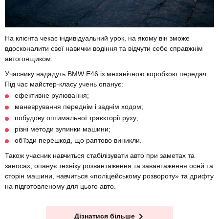
На клієнта чекає індивідуальний урок, на якому він зможе
вдосконалити свої навички водіння та відчути себе справжнім
автогонщиком.
Учаснику нададуть BMW E46 із механічною коробкою передач.
Під час майстер-класу учень опанує:
ефективне рулювання;
маневрування переднім і заднім ходом;
побудову оптимальної траєкторії руху;
різні методи зупинки машини;
об'їзди перешкод, що раптово виникли.
Також учасник навчиться стабілізувати авто при заметах та
заносах, опанує техніку розвантаження та завантаження осей та
сторін машини, навчиться «поліцейському розвороту» та дрифту
на підготовленому для цього авто.
Дізнатися більше