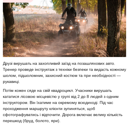
Друзі вирушать на захопливий заїзд на позашляхових авто.
Тренер проведе інструктаж з техніки безпеки та видасть кожному
шолом, підшоломник, захисний костюм та при необхідності —
рукавиці.
Потім кожен сяде на свій квадроцикл. Учасники вирушать
кататися лісовою місцевістю у групі від 2 до 8 людей з одним
інструктором. Він їхатиме на окремому всюдиході. Під час
проходження маршруту клієнти зупиняться, щоб
сфотографуватись і відпочити. Дорога включає велику кількість
перешкод (бруд, болото, яри).