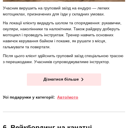
Учасник вирушить на груповий заїзд на ендуро — легких
мотоциклах, призначених для їзди у складних умовах.
На локації клієнту видадуть шолом та спорядження: рукавички,
окуляри, наколінники та налокітники. Також райдеру доберуть
мотоцикл і проведуть інструктаж. Тренер навчить основних
навичок керування байком і покаже, як рушати з місця,
гальмувати та повертати.
Після цього клієнт здійснить груповий заїзд спеціальною трасою
з перешкодами. Учасників супроводжуватиме інструктор.
Дізнатися більше
Усі подарунки у категорії:
Авто/мото
Вейкбординг на канатці