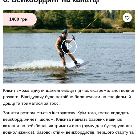
1400 грн
Клієнт зможе відчути шалені емоції під час екстремальної водної
розваги. Відвідувачу буде потрібно балансувати на спеціальній
дошці та триматися за трос.
Заняття розпочнеться з інструктажу. Крім того, гостю видадуть
вейкборд, жилет і шолом. Клієнта навчать базових навичок
катання на вейкборді, як тримати фал (ручку для буксирування
воднолижників), базової стійки вейкбордистів, першого старту та