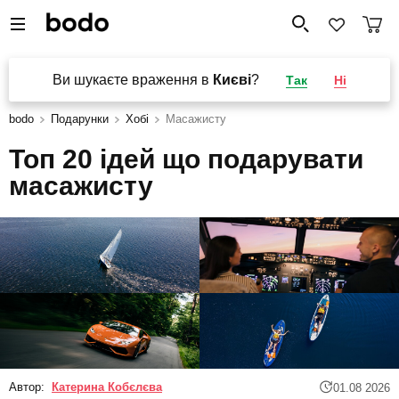
Ви шукаєте враження в
Києві
?
Так
Ні
bodo
Подарунки
Хобі
Масажисту
Топ 20 ідей що подарувати
масажисту
Автор:
Катерина Кобєлєва
01.08 2026