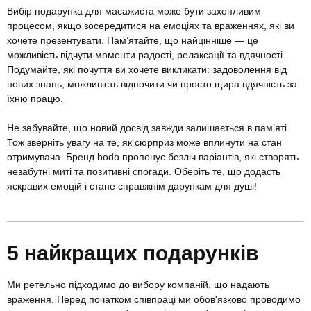
Вибір подарунка для масажиста може бути захопливим
процесом, якщо зосередитися на емоціях та враженнях, які ви
хочете презентувати. Пам’ятайте, що найцінніше — це
можливість відчути моменти радості, релаксації та вдячності.
Подумайте, які почуття ви хочете викликати: задоволення від
нових знань, можливість відпочити чи просто щира вдячність за
їхню працю.
Не забувайте, що новий досвід завжди залишається в пам’яті.
Тож зверніть увагу на те, як сюрприз може вплинути на стан
отримувача. Бренд bodo пропонує безліч варіантів, які створять
незабутні миті та позитивні спогади. Оберіть те, що додасть
яскравих емоцій і стане справжнім дарункам для душі!
5 найкращих подарунків
Ми ретельно підходимо до вибору компаній, що надають
враження. Перед початком співпраці ми обов'язково проводимо