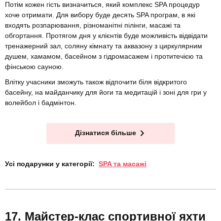
Потім кожен гість визначиться, який комплекс SPA процедур
хоче отримати. Для вибору буде десять SPA програм, в які
входять розпарювання, різноманітні пілінги, масажі та
обгортання. Протягом дня у клієнтів буде можливість відвідати
тренажерний зал, соляну кімнату та аквазону з циркулярним
душем, хамамом, басейном з гідромасажем і протитечією та
фінською сауною.
Влітку учасники зможуть також відпочити біля відкритого
басейну, на майданчику для йоги та медитацій і зоні для гри у
волейбол і бадмінтон.
Дізнатися більше
Усі подарунки у категорії:
SPA та масажі
Майстер-клас спортивної яхти