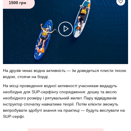
1500 грн
На друзів чекає водна активність — їм доведеться плисти тихою
водою, стоячи на борді.
На місці проведення водної активності учасникам видадуть
необхідне для SUP-серфінгу спорядження: дошку та весло
необхідного розміру і рятувальний жилет. Пару відвідувачів
інструктор спочатку навчатиме теорії. Потім клієнти зможуть
випробувати здобуті знання на практиці — будуть веслувати на
SUP-серфі.