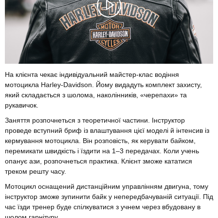
На клієнта чекає індивідуальний майстер-клас водіння
мотоцикла Harley-Davidson. Йому видадуть комплект захисту,
який складається з шолома, наколінників, «черепахи» та
рукавичок.
Заняття розпочнеться з теоретичної частини. Інструктор
проведе вступний бриф із влаштування цієї моделі й інтенсив із
кермування мотоцикла. Він розповість, як керувати байком,
перемикати швидкість і їздити на 1–3 передачах. Коли учень
опанує ази, розпочнеться практика. Клієнт зможе кататися
треком решту часу.
Мотоцикл оснащений дистанційним управлінням двигуна, тому
інструктор зможе зупинити байк у непередбачуваній ситуації. Під
час їзди тренер буде спілкуватися з учнем через вбудовану в
шолом гарнітуру.