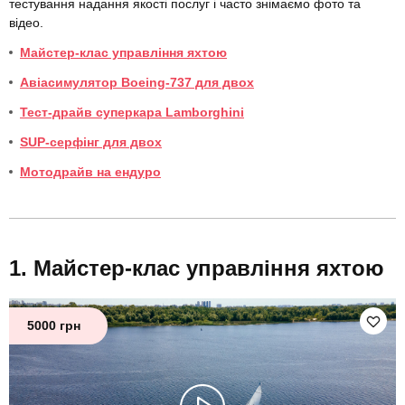
тестування надання якості послуг і часто знімаємо фото та
відео.
Майстер-клас управління яхтою
Авіасимулятор Boeing-737 для двох
Тест-драйв суперкара Lamborghini
SUP-серфінг для двох
Мотодрайв на ендуро
Майстер-клас управління яхтою
5000 грн