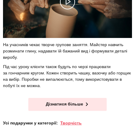
На учасників чекає творче групове заняття. Майстер навчить
розминати глину, надавати їй бажаний вид і формувати деталі
виробу.
Під час уроку клієнти також будуть по черзі працювати
за гончарним кругом. Кожен створить чашку, вазочку або горщик
на вибір. Поробки не випалюються, тому використовувати в
побуті їх не можна.
Дізнатися більше
Усі подарунки у категорії:
Творчість