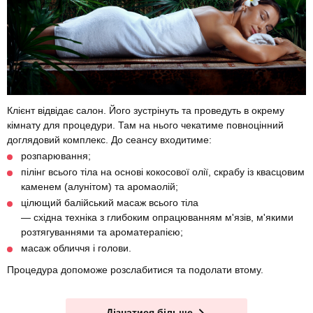
Клієнт відвідає салон. Його зустрінуть та проведуть в окрему
кімнату для процедури. Там на нього чекатиме повноцінний
доглядовий комплекс. До сеансу входитиме:
розпарювання;
пілінг всього тіла на основі кокосової олії, скрабу із квасцовим
каменем (алунітом) та аромаолій;
цілющий балійський масаж всього тіла
— східна техніка з глибоким опрацюванням м'язів, м'якими
розтягуваннями та ароматерапією;
масаж обличчя і голови.
Процедура допоможе розслабитися та подолати втому.
Дізнатися більше