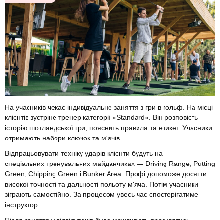
На учасників чекає індивідуальне заняття з гри в гольф. На місці
клієнтів зустріне тренер категорії «Standard». Він розповість
історію шотландської гри, пояснить правила та етикет. Учасники
отримають набори ключок та м'ячів.
Відпрацьовувати техніку ударів клієнти будуть на
спеціальних тренувальних майданчиках — Driving Range, Putting
Green, Chipping Green і Bunker Area. Профі допоможе досягти
високої точності та дальності польоту м'яча. Потім учасники
зіграють самостійно. За процесом увесь час спостерігатиме
інструктор.
Після заняття у відвідувачів буде можливість прогулятись