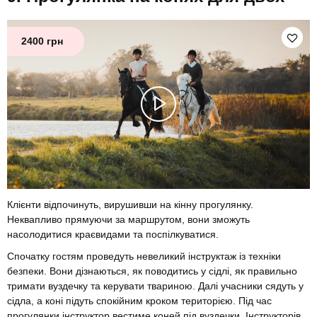
2400 грн
Клієнти відпочинуть, вирушивши на кінну прогулянку.
Неквапливо прямуючи за маршрутом, вони зможуть
насолодитися краєвидами та поспілкуватися.
Спочатку гостям проведуть невеликий інструктаж із техніки
безпеки. Вони дізнаються, як поводитись у сідлі, як правильно
тримати вуздечку та керувати твариною. Далі учасники сядуть у
сідла, а коні підуть спокійним кроком територією. Під час
прогулянки інструктор вестиме коней під вуздечки. Інструкторів