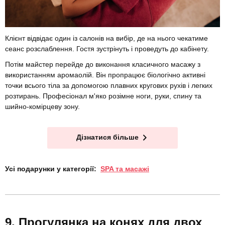
Клієнт відвідає один із салонів на вибір, де на нього чекатиме
сеанс розслаблення. Гостя зустрінуть і проведуть до кабінету.
Потім майстер перейде до виконання класичного масажу з
використанням аромаолій. Він пропрацює біологічно активні
точки всього тіла за допомогою плавних кругових рухів і легких
розтирань. Професіонал м'яко розімне ноги, руки, спину та
шийно-комірцеву зону.
Дізнатися більше
Усі подарунки у категорії:
SPA та масажі
Прогулянка на конях для двох