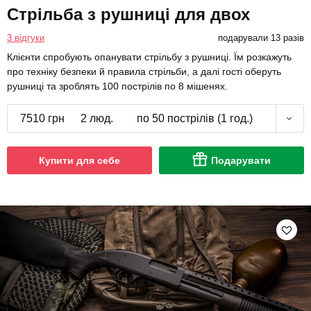
Стрільба з рушниці для двох
3 відгуки
подарували 13 разів
Клієнти спробують опанувати стрільбу з рушниці. Їм розкажуть
про техніку безпеки й правила стрільби, а далі гості оберуть
рушниці та зроблять 100 пострілів по 8 мішенях.
7510 грн
2 люд.
по 50 пострілів (1 год.)
Купити для себе
Подарувати