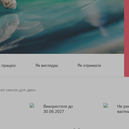
к працює
Як виглядає
Як отримати
ної смоли для двох
Використати до
Не ре
30.06.2027
вагіт