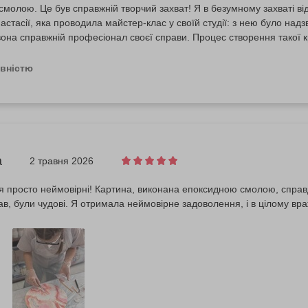
молою. Це був справжній творчий захват! Я в безумному захваті ві
астасії, яка проводила майстер-клас у своїй студії: з нею було на
она справжній професіонал своєї справи. Процес створення такої к
ни. Щиро вдячна Bodo за чудову організацію та можливість відкрити
овністю
а
2 травня 2026
 просто неймовірні! Картина, виконана епоксидною смолою, справді 
в, були чудові. Я отримала неймовірне задоволення, і в цілому в