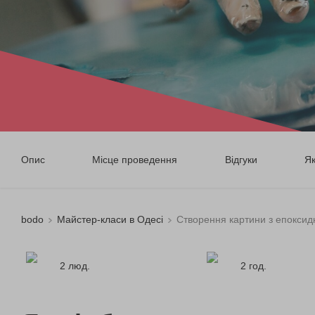
Опис
Місце проведення
Відгуки
Я
bodo
Майстер-класи в Одесі
Створення картини з епоксид
2 люд.
2 год.