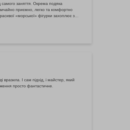
д самого заняття. Окрема подяка
дзвичайно приємно, легко та комфортно
расивої «морської» фігурки захоплює з
 для себе таке натхненне хобі!
вразила. І сам підхід, і майстер, який
раження просто фантастичне.