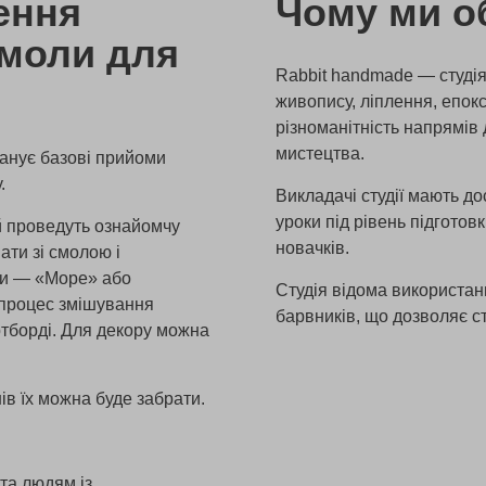
ення
Чому ми о
смоли для
Rabbit handmade — студія
живопису, ліплення, епокс
різноманітність напрямів
мистецтва.
панує базові прийоми
.
Викладачі студії мають до
уроки під рівень підготов
 й проведуть ознайомчу
новачків.
ати зі смолою і
оти — «Море» або
Студія відома використан
 процес змішування
барвників, що дозволяє ст
ртборді. Для декору можна
ів їх можна буде забрати.
 та людям із