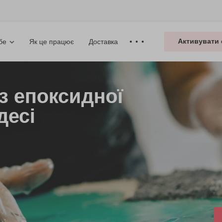
Активувати 
Як це працює
Доставка
бе
з епоксидної
десі