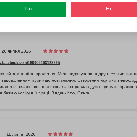
Так
Ні
28 липня 2026
ww.facebook.com/100006168123295
ашій компанії за враження. Мені подарувала подруга сертифікат 
з задоволенням приймаю нові знання. Створення картини з епоксид
Анастасія класно все пояснювала і справила дуже приємне вражен
 я бажаю успіху в її праці. З вдячністю, Ольга.
11 липня 2026