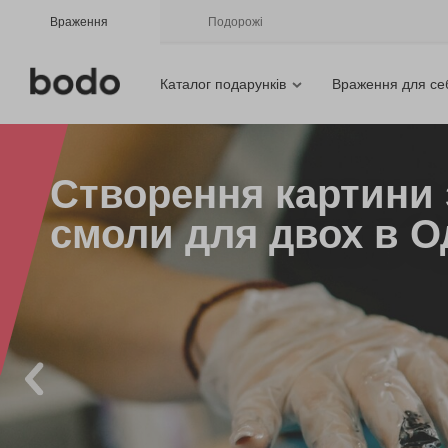
Враження
Подорожі
Каталог подарунків
Враження для се
Створення картини 
смоли для двох в О