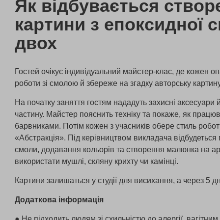
Як відбувається створ
картини з епоксидної 
двох
Гостей очікує індивідуальний майстер-клас, де кожен о
роботи зі смолою й збереже на згадку авторську картину
На початку заняття гостям нададуть захисні аксесуари
частину. Майстер пояснить техніку та покаже, як працюв
барвниками. Потім кожен з учасників обере стиль роб
«Абстракція». Під керівництвом викладача відбудеться
смоли, додавання кольорів та створення малюнка на а
використати мушлі, скляну крихту чи камінці.
Картини залишаться у студії для висихання, а через 5 дн
Додаткова інформація
● Не підходить людям зі схильністю до алергії, вагітним