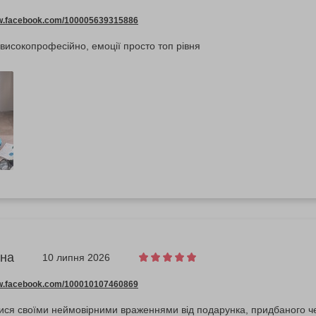
ww.facebook.com/100005639315886
високопрофесійно, емоції просто топ рівня
яна
10 липня 2026
ww.facebook.com/100010107460869
тися своїми неймовірними враженнями від подарунка, придбаного 