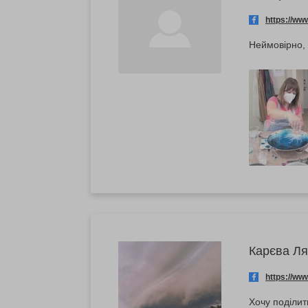
https://w
Неймовірно, 
Карєва Л
https://w
Хочу поділи