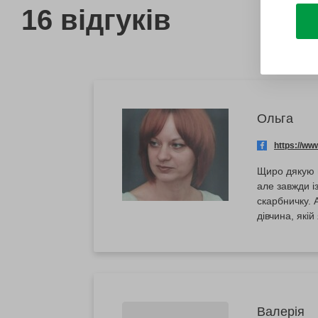
16 відгуків
Ольга
https://w
Щиро дякую в
але завжди і
скарбничку. 
дівчина, якій
Валерія