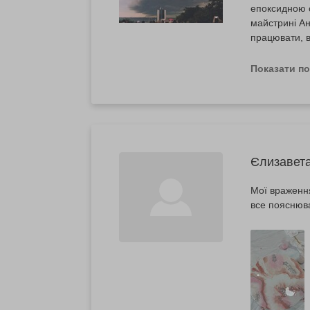
епоксидною с
майстрині Ан
працювати, в
першої хвили
Показати п
Єлизавет
Мої враження
все пояснюва