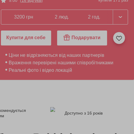
купили 171 раз
5.00
(16 відгуків)
3200 грн
2 люд.
2 год.
Купити для себе
Подарувати
Ціни не відрізняються від наших партнерів
Враження перевірені нашими співробітниками
Реальні фото і відео локацій
комендується
Доступно з 16 років
ним