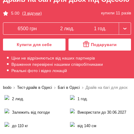
купили 11 разів
5.00
(3 відгуки)
6500 грн
2 люд.
1 год.
Купити для себе
Подарувати
Ціни не відрізняються від наших партнерів
Враження перевірені нашими співробітниками
Реальні фото і відео локацій
bodo
Тест-драйв в Одесі
Багі в Одесі
Драйв на багі для двох
2 люд.
1 год.
Залежить від погоди
Використати до 30.06.2027
до 110 кг
від 140 см