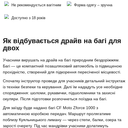
Не рекомендується вагітним
Форма одягу – зручна
Доступно з 18 років
Як відбувається драйв на багі для
двох
Учасники вирушать на драйв на багі природним бездоріжжям.
Багі — це компактний позашляховий автомобіль із підвищеною
прохідністю, створений для підкорення пересіченої місцевості.
Спочатку інструктор проведе для учасників детальний інструктаж
із техніки безпеки та керування. Далі їм нададуть усе необхідне
спорядження: шоломи, рукавички, підшоломники та захисні
окуляри. Після підготовки розпочнеться поїздка на багі.
Для заїзду буде надано багі CF Moto Zforce 1000 з
автоматичною коробкою передач. Маршрут пролягатиме
поблизу Куяльницького лиману — через степи, балки, озера та
зарості очерету. Під час мандрівки учасники долатимуть