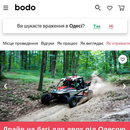
Ви шукаєте враження в
Одесі
?
Так
Ні
Місце проведення
Відгуки
Як працює
Як виглядає
Як отримати
Драйв на багі для двох під Одесою