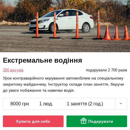
Екстремальне водіння
200 відгуків
подарували 2 700 разів
Урок контраварійного керування автомобілем на спеціальному
закритому майданчику. Інструктор складе план заняття, беручи
до уваги побажання та навички водія.
8000 грн
1 люд.
1 заняття (2 год.)
Купити для себе
Подарувати