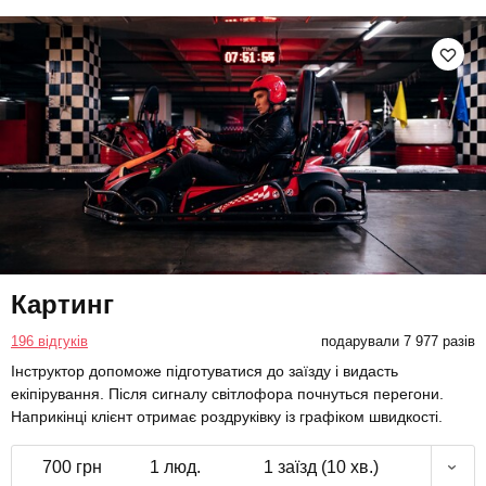
Картинг
196 відгуків
подарували 7 977 разів
Інструктор допоможе підготуватися до заїзду і видасть
екіпірування. Після сигналу світлофора почнуться перегони.
Наприкінці клієнт отримає роздруківку із графіком швидкості.
700 грн
1 люд.
1 заїзд (10 хв.)