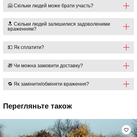
🤗 Скільки людей може брати участь?
🔝 Скільки людей залишилися задоволеними
враженням?
💵 Як сплатити?
🎁 Чи можна замовити доставку?
🔁 Як замінити/обміняти враження?
Перегляньте також