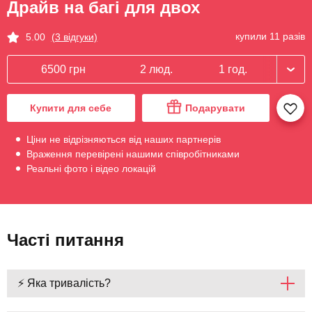
Драйв на багі для двох
купили 11 разів
5.00
(3 відгуки)
6500 грн
2 люд.
1 год.
Купити для себе
Подарувати
Ціни не відрізняються від наших партнерів
Враження перевірені нашими співробітниками
Реальні фото і відео локацій
Часті питання
⚡ Яка тривалість?