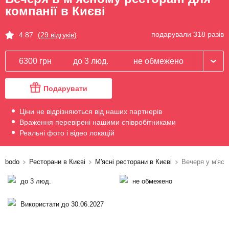
компанії в Києві
подарували 318 разів
4.87
(29 відгуків)
6300 грн
до 3 люд.
не обмежено
Подарувати
Ціни не відрізняються від наших партнерів
Враження перевірені нашими співробітниками
Реальні фото і відео локацій
bodo
Ресторани в Києві
М'ясні ресторани в Києві
Вечеря у м'ясн
до 3 люд.
не обмежено
Використати до 30.06.2027