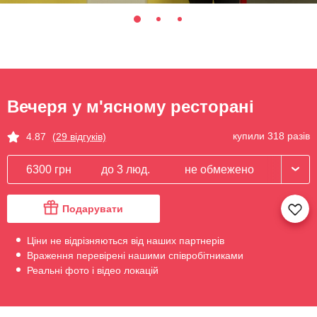
Вечеря у м'ясному ресторані
купили 318 разів
4.87
(29 відгуків)
6300 грн
до 3 люд.
не обмежено
Подарувати
Ціни не відрізняються від наших партнерів
Враження перевірені нашими співробітниками
Реальні фото і відео локацій