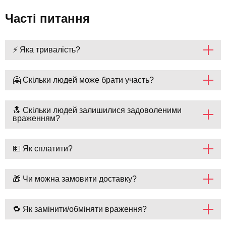
Часті питання
⚡ Яка тривалість?
🤗 Скільки людей може брати участь?
🔝 Скільки людей залишилися задоволеними
враженням?
💵 Як сплатити?
🎁 Чи можна замовити доставку?
🔁 Як замінити/обміняти враження?