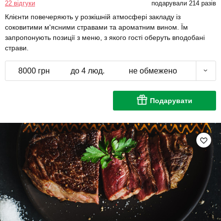
22 відгуки
подарували 214 разів
Клієнти повечеряють у розкішній атмосфері закладу із
соковитими м'ясними стравами та ароматним вином. Їм
запропонують позиції з меню, з якого гості оберуть вподобані
страви.
8000 грн
до 4 люд.
не обмежено
Подарувати