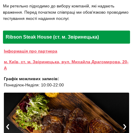
Ми ретельно підходимо до вибору компаній, які надають
враження. Перед початком співпраці ми обов'язково проводимо
тестування якості надання послуг.
Ribson Steak House (ст. м. Звіринецька)
Інформація про партнера
м. Київ, ст. м. Звіринецька, вул. Михайла Драгомирова, 20-
А
Графік можливих записів:
Понеділок-Неділя: 10:00-22:00