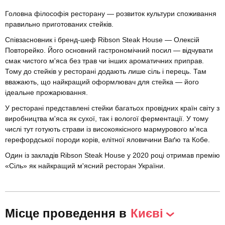
Головна філософія ресторану — розвиток культури споживання
правильно приготованих стейків.
Співзасновник і бренд-шеф Ribson Steak House — Олексій
Повторейко. Його основний гастрономічний посил — відчувати
смак чистого м'яса без трав чи інших ароматичних приправ.
Тому до стейків у ресторані додають лише сіль і перець. Там
вважають, що найкращий оформлювач для стейка — його
ідеальне прожарювання.
У ресторані представлені стейки багатьох провідних країн світу з
виробництва м'яса як сухої, так і вологої ферментації. У тому
числі тут готують страви із високоякісного мармурового м'яса
герефордської породи корів, елітної яловичини Ваґю та Кобе.
Один із закладів Ribson Steak House у 2020 році отримав премію
«Сіль» як найкращий м'ясний ресторан України.
Місце проведення в
Києві