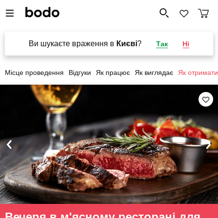
Ви шукаєте враження в
Києві
?
Так
Ні
Місце проведення
Відгуки
Як працює
Як виглядає
Як отримати
Вечеря в м'ясному ресторані для