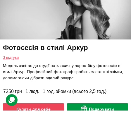
Фотосесія в стилі Аркур
3 відгуки
Модель завітає до студії на класичну чорно-білу фотосесію в
стилі Аркур. Професійний фотограф зробить елегантні знімки,
допомагаючи дібрати вдалий ракурс.
7250 грн
1 люд.
1 год. зйомки (всього 2,5 год.)
Купити для себе
Подарувати