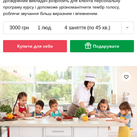
Досвідчений викладач розробить для клієнта персональну
програму курсу і допоможе урізноманітнити тембр голосу,
роблячи звучання більш виразним і впевненим.
3000 грн
1 люд.
4 заняття (по 45 хв.)
Купити для себе
Подарувати