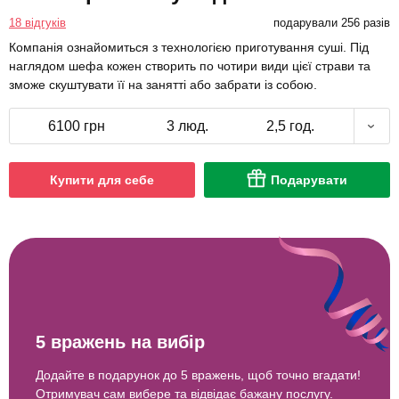
18 відгуків
подарували 256 разів
Компанія ознайомиться з технологією приготування суші. Під
наглядом шефа кожен створить по чотири види цієї страви та
зможе скуштувати її на занятті або забрати із собою.
6100 грн
3 люд.
2,5 год.
Купити для себе
Подарувати
5 вражень на вибір
Додайте в подарунок до 5 вражень, щоб точно вгадати!
Отримувач сам вибере та відвідає бажану послугу.