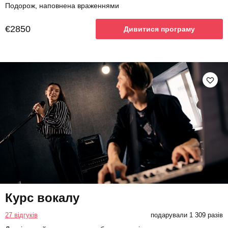
Подорож, наповнена враженнями
€2850
Дивитися програму
Курс вокалу
27 відгуків
подарували 1 309 разів