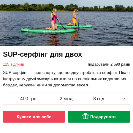
SUP-серфінг для двох
125 відгуків
подарували 2 698 разів
SUP-серфінг — вид спорту, що поєднує греблю та серфінг. Після
інструктажу друзі зможуть кататися на спеціальних видовжених
бордах, керуючи ними за допомогою весел.
1400 грн
2 люд.
3 год.
Купити для себе
Подарувати