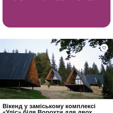
Вікенд у заміському комплексі
«Уліс» біля Ворохти для двох