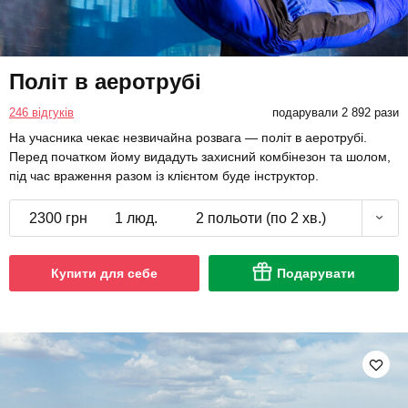
Політ в аеротрубі
246 відгуків
подарували 2 892 рази
На учасника чекає незвичайна розвага — політ в аеротрубі.
Перед початком йому видадуть захисний комбінезон та шолом,
під час враження разом із клієнтом буде інструктор.
2300 грн
1 люд.
2 польоти (по 2 хв.)
Купити для себе
Подарувати