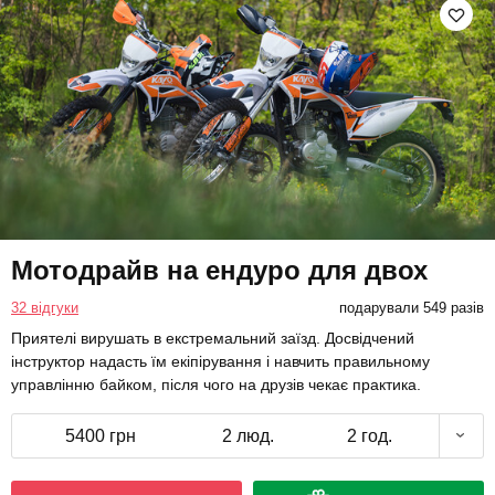
Мотодрайв на ендуро для двох
32 відгуки
подарували 549 разів
Приятелі вирушать в екстремальний заїзд. Досвідчений
інструктор надасть їм екіпірування і навчить правильному
управлінню байком, після чого на друзів чекає практика.
5400 грн
2 люд.
2 год.