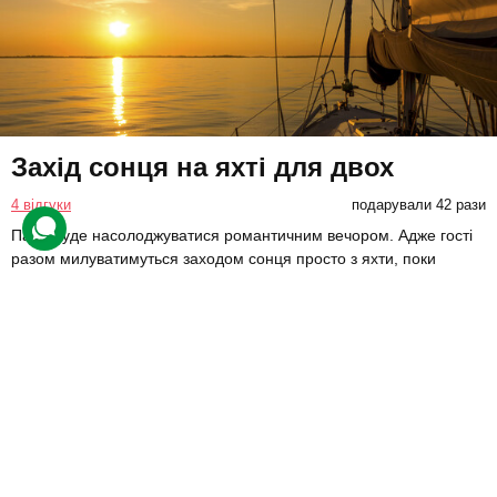
Захід сонця на яхті для двох
4 відгуки
подарували 42 рази
Пара буде насолоджуватися романтичним вечором. Адже гості
разом милуватимуться заходом сонця просто з яхти, поки
судном керуватиме досвідчений капітан.
6000 грн
2 люд.
2 год.
Купити для себе
Подарувати