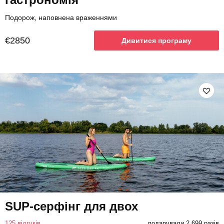
Подорож, наповнена враженнями
€2850
Дивитися програму
SUP-серфінг для двох
125 відгуків
подарували 2 699 разів