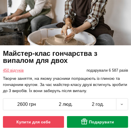
Майстер-клас гончарства з
випалом для двох
450 відгуків
подарували 6 587 разів
Творче заняття, на якому учасники попрацюють із глиною та
гончарним кругом. За час майстер-класу друзі встигнуть зробити
до 3 виробів. Їх вони заберуть після випалу.
2600 грн
2 люд.
2 год.
Купити для себе
Подарувати