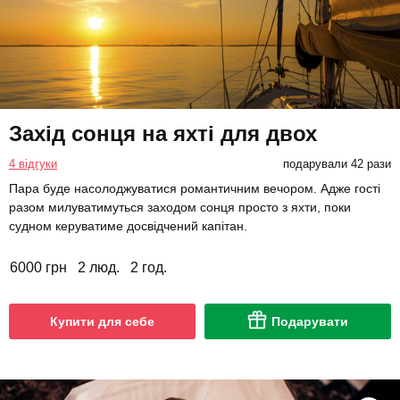
Захід сонця на яхті для двох
4 відгуки
подарували 42 рази
Пара буде насолоджуватися романтичним вечором. Адже гості
разом милуватимуться заходом сонця просто з яхти, поки
судном керуватиме досвідчений капітан.
6000 грн
2 люд.
2 год.
Купити для себе
Подарувати