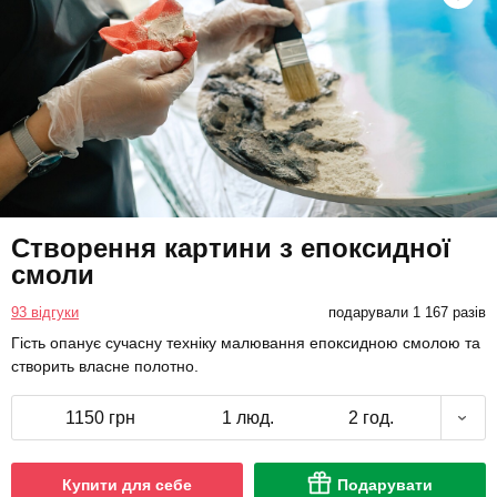
Створення картини з епоксидної
смоли
93 відгуки
подарували 1 167 разів
Гість опанує сучасну техніку малювання епоксидною смолою та
створить власне полотно.
1150 грн
1 люд.
2 год.
Купити для себе
Подарувати