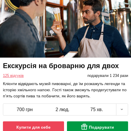
Екскурсія на броварню для двох
125 відгуків
подарували 1 234 рази
Клієнти відвідають музей пивоварні, де їм розкажуть легенди та
історію хмільного напою. Гості також зможуть продегустувати по
п'ять сортів пива та побачити, як його варять.
700 грн
2 люд.
75 хв.
Купити для себе
Подарувати