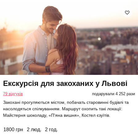
Екскурсія для закоханих у Львові
79 відгуків
подарували 4 252 рази
Закохані прогуляються містом, побачать старовинні будівлі та
насолодяться спілкуванням. Маршрут охопить такі локації:
Майстерня шоколаду, «П'яна вишня», Костел єзуїтів.
1800 грн
2 люд.
2 год.