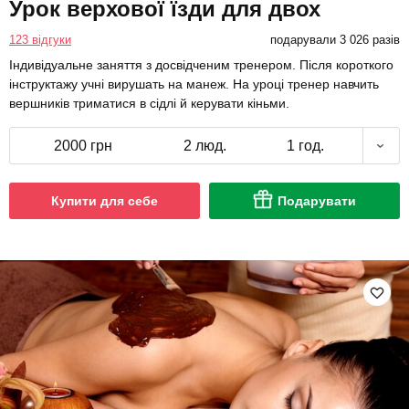
Урок верхової їзди для двох
123 відгуки
подарували 3 026 разів
Індивідуальне заняття з досвідченим тренером. Після короткого
інструктажу учні вирушать на манеж. На уроці тренер навчить
вершників триматися в сідлі й керувати кіньми.
2000 грн
2 люд.
1 год.
Купити для себе
Подарувати