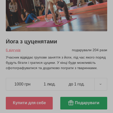
Йога з цуценятами
6 відгуків
подарували 204 рази
Учасник відвідає групове заняття з йоги, під час якого поряд
будуть бігати і гратися цуцики. У кінці буде можливість
сфотографуватися та додатково пограти з тваринками.
1000 грн
1 люд.
до 1 год.
Купити для себе
Подарувати