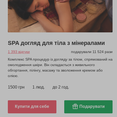
SPA догляд для тіла з мінералами
1 393 відгуки
подарували 11 524 рази
Комплекс SPA процедур із догляду за тілом, спрямований на
омолодження шкіри. Він складається з живильного
обгортання, пілінгу, масажу та зволоження кремом або
олією.
1500 грн
1 люд.
до 2 год.
Купити для себе
Подарувати