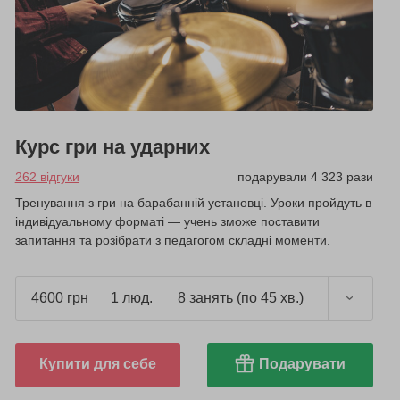
Курс гри на ударних
262 відгуки
подарували 4 323 рази
Тренування з гри на барабанній установці. Уроки пройдуть в
індивідуальному форматі — учень зможе поставити
запитання та розібрати з педагогом складні моменти.
4600 грн
1 люд.
8 занять (по 45 хв.)
Купити для себе
Подарувати