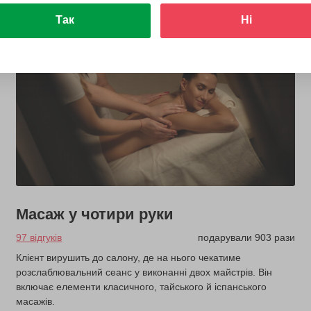
Так
Ні
Масаж у чотири руки
97 відгуків
подарували 903 рази
Клієнт вирушить до салону, де на нього чекатиме
розслаблювальний сеанс у виконанні двох майстрів. Він
включає елементи класичного, тайського й іспанського
масажів.