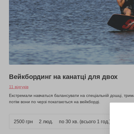
Вейкбординг на канатці для двох
11 відгуків
Екстремали навчаться балансувати на спеціальній дошці, трим
потім вони по черзі покатаються на вейкборді.
2500 грн
2 люд.
по 30 хв. (всього 1 год.)