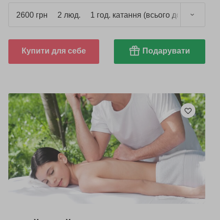
2600 грн
2 люд.
1 год. катання (всього до 1,5 год.)
Купити для себе
Подарувати