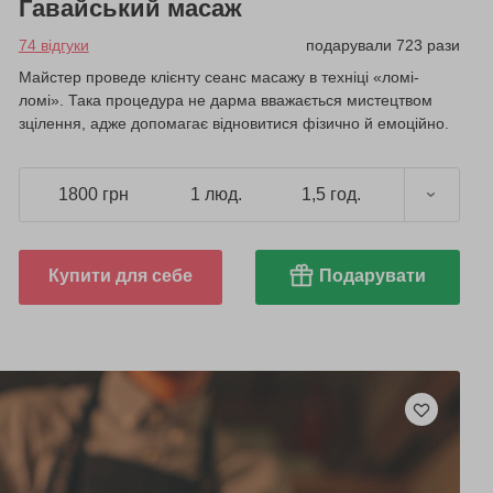
Гавайський масаж
74 відгуки
подарували 723 рази
Майстер проведе клієнту сеанс масажу в техніці «ломі-
ломі». Така процедура не дарма вважається мистецтвом
зцілення, адже допомагає відновитися фізично й емоційно.
1800 грн
1 люд.
1,5 год.
Купити для себе
Подарувати