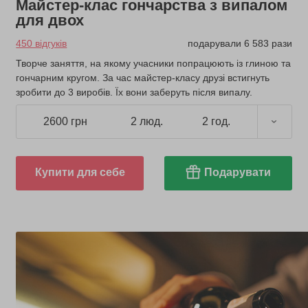
Майстер-клас гончарства з випалом
для двох
450 відгуків
подарували 6 583 рази
Творче заняття, на якому учасники попрацюють із глиною та
гончарним кругом. За час майстер-класу друзі встигнуть
зробити до 3 виробів. Їх вони заберуть після випалу.
2600 грн
2 люд.
2 год.
Купити для себе
Подарувати