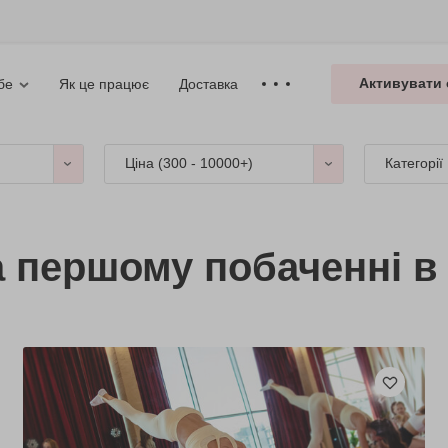
Активувати 
Як це працює
Доставка
бе
Ціна (
300 - 10000+
)
Категорії
а першому побаченні в 