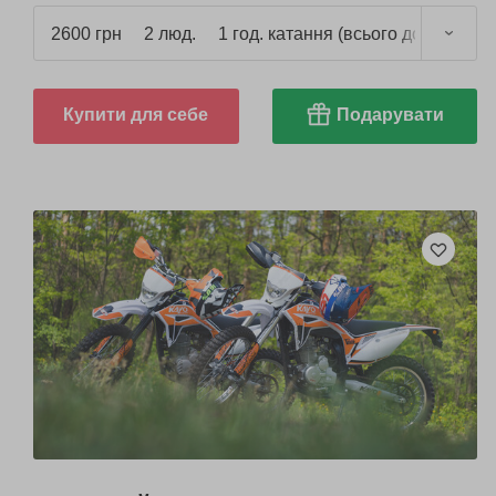
2600 грн
2 люд.
1 год. катання (всього до 1,5 год.)
Купити для себе
Подарувати