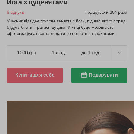
Йога з цуценятами
6 відгуків
подарували 204 рази
Учасник відвідає групове заняття з йоги, під час якого поряд
будуть бігати і гратися цуцики. У кінці буде можливість
сфотографуватися та додатково пограти з тваринками.
1000 грн
1 люд.
до 1 год.
Купити для себе
Подарувати