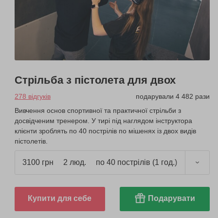
Стрільба з пістолета для двох
278 відгуків
подарували 4 482 рази
Вивчення основ спортивної та практичної стрільби з
досвідченим тренером. У тирі під наглядом інструктора
клієнти зроблять по 40 пострілів по мішенях із двох видів
пістолетів.
3100 грн
2 люд.
по 40 пострілів (1 год.)
Купити для себе
Подарувати