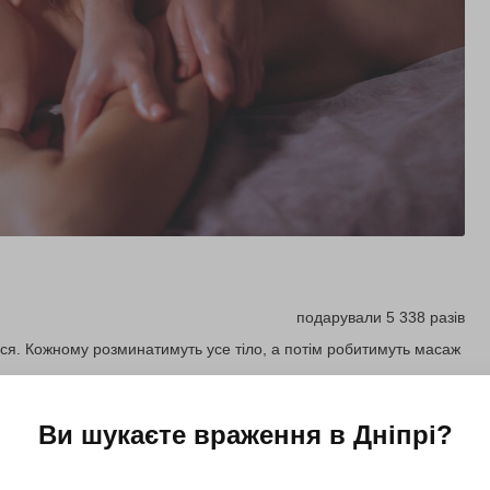
подарували 5 338 разів
ься. Кожному розминатимуть усе тіло, а потім робитимуть масаж
Ви шукаєте враження в
Дніпрі
?
Купити для себе
Подарувати