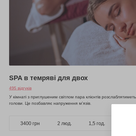
SPA в темряві для двох
495 відгуків
У кімнаті з приглушеним світлом пара клієнтів розслаблятимет
голови. Це позбавляє напруження м'язів.
3400 грн
2 люд.
1,5 год.