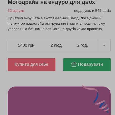
Мотодрайв на ендуро для двох
32 відгуки
подарували 549 разів
Приятелі вирушать в екстремальний заїзд. Досвідчений
інструктор надасть їм екіпірування і навчить правильному
управлінню байком, після чого на друзів чекає практика.
5400 грн
2 люд.
2 год.
Купити для себе
Подарувати