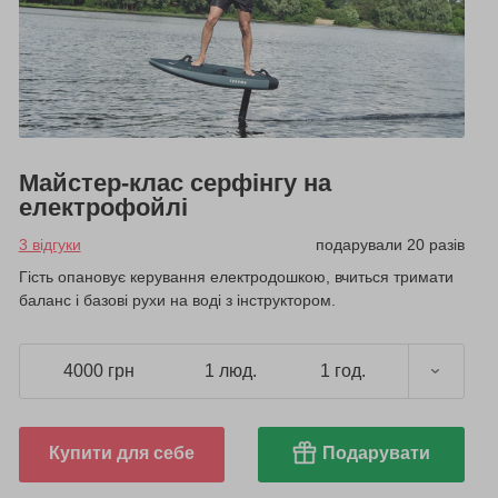
Майстер-клас серфінгу на
електрофойлі
3 відгуки
подарували 20 разів
Гість опановує керування електродошкою, вчиться тримати
баланс і базові рухи на воді з інструктором.
4000 грн
1 люд.
1 год.
Купити для себе
Подарувати