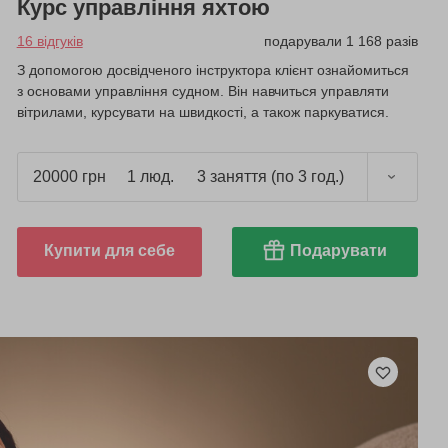
Курс управління яхтою
16 відгуків
подарували 1 168 разів
З допомогою досвідченого інструктора клієнт ознайомиться
з основами управління судном. Він навчиться управляти
вітрилами, курсувати на швидкості, а також паркуватися.
20000 грн
1 люд.
3 заняття (по 3 год.)
Купити для себе
Подарувати