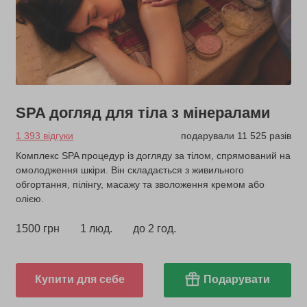
SPA догляд для тіла з мінералами
1 393 відгуки
подарували 11 525 разів
Комплекс SPA процедур із догляду за тілом, спрямований на
омолодження шкіри. Він складається з живильного
обгортання, пілінгу, масажу та зволоження кремом або
олією.
1500 грн
1 люд.
до 2 год.
Купити для себе
Подарувати