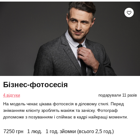
Бізнес-фотосесія
4 відгуки
подарували 11 разів
На модель чекає цікава фотосесія в діловому стилі. Перед
зніманням клієнту зроблять макіяж та зачіску. Фотограф
допоможе з позуванням і спіймає в кадрі найкращі моменти.
7250 грн
1 люд.
1 год. зйомки (всього 2,5 год.)