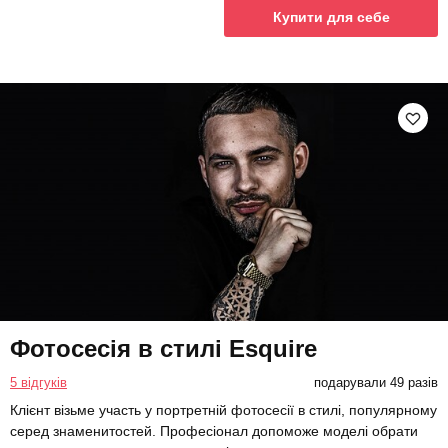
Купити для себе
Фотосесія в стилі Esquire
5 відгуків
подарували 49 разів
Клієнт візьме участь у портретній фотосесії в стилі, популярному
серед знаменитостей. Професіонал допоможе моделі обрати