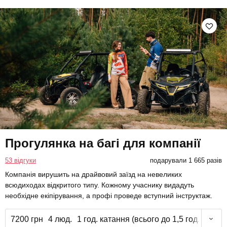
Прогулянка на багі для компанії
53 відгуки
подарували 1 665 разів
Компанія вирушить на драйвовий заїзд на невеликих
всюдиходах відкритого типу. Кожному учаснику видадуть
необхідне екіпірування, а профі проведе вступний інструктаж.
7200 грн
4 люд.
1 год. катання (всього до 1,5 год.)