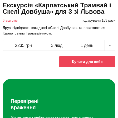
Екскурсія «Карпатський Трамвай і
Скелі Довбуша» для 3 зі Львова
6 відгуків
подарували 153 рази
Друзі відвідають загадкові «Скелі Довбуша» та покатаються
Карпатським Трамвайчиком.
2235 грн
3 люд.
1 день
Купити для себе
Перевірені
враження
Ми ретельно підбираємо організаторів вражень.