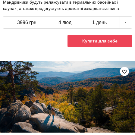
Мандрівники будуть релаксувати в термальних басейнах і
саунах, а також продегустують ароматні закарпатські вина.
3996 грн
4 люд.
1 день
Купити для себе