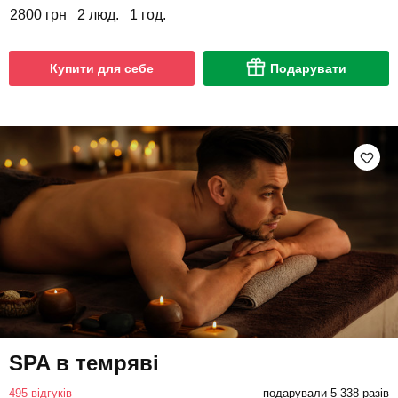
2800 грн
2 люд.
1 год.
Купити для себе
Подарувати
SPA в темряві
495 відгуків
подарували 5 338 разів