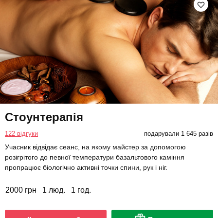
Стоунтерапія
122 відгуки
подарували 1 645 разів
Учасник відвідає сеанс, на якому майстер за допомогою
розігрітого до певної температури базальтового каміння
пропрацює біологічно активні точки спини, рук і ніг.
2000 грн
1 люд.
1 год.