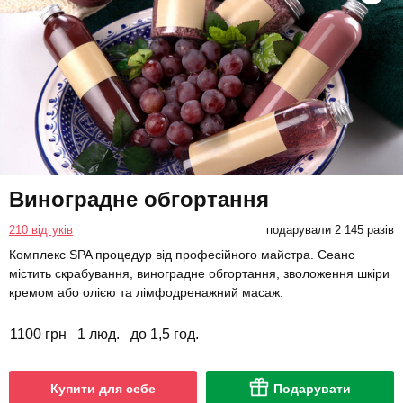
Виноградне обгортання
210 відгуків
подарували 2 145 разів
Комплекс SPA процедур від професійного майстра. Сеанс
містить скрабування, виноградне обгортання, зволоження шкіри
кремом або олією та лімфодренажний масаж.
1100 грн
1 люд.
до 1,5 год.
Купити для себе
Подарувати