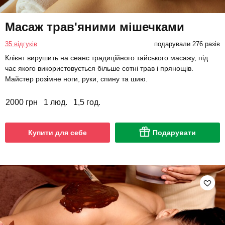
Масаж трав'яними мішечками
35 відгуків
подарували 276 разів
Клієнт вирушить на сеанс традиційного тайського масажу, під
час якого використовується більше сотні трав і прянощів.
Майстер розімне ноги, руки, спину та шию.
2000 грн
1 люд.
1,5 год.
Купити для себе
Подарувати