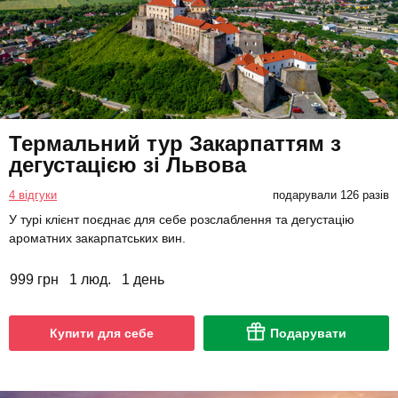
Термальний тур Закарпаттям з
дегустацією зі Львова
4 відгуки
подарували 126 разів
У турі клієнт поєднає для себе розслаблення та дегустацію
ароматних закарпатських вин.
999 грн
1 люд.
1 день
Купити для себе
Подарувати