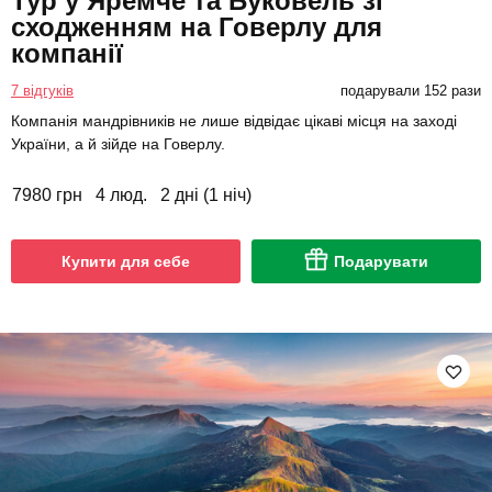
Тур у Яремче та Буковель зі
сходженням на Говерлу для
компанії
7 відгуків
подарували 152 рази
Компанія мандрівників не лише відвідає цікаві місця на заході
України, а й зійде на Говерлу.
7980 грн
4 люд.
2 дні (1 ніч)
Купити для себе
Подарувати