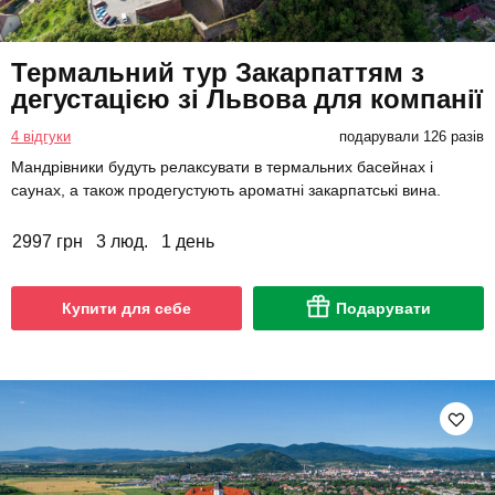
Термальний тур Закарпаттям з
дегустацією зі Львова для компанії
4 відгуки
подарували 126 разів
Мандрівники будуть релаксувати в термальних басейнах і
саунах, а також продегустують ароматні закарпатські вина.
2997 грн
3 люд.
1 день
Купити для себе
Подарувати