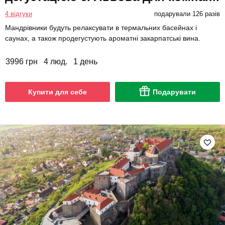
4 відгуки
подарували 126 разів
Мандрівники будуть релаксувати в термальних басейнах і
саунах, а також продегустують ароматні закарпатські вина.
3996 грн
4 люд.
1 день
Купити для себе
Подарувати