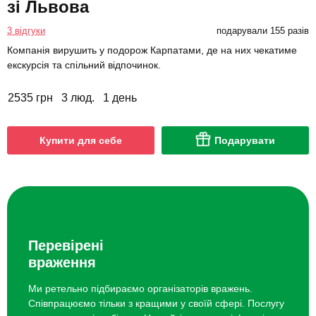
зі Львова
3 відгуки
подарували 155 разів
Компанія вирушить у подорож Карпатами, де на них чекатиме
екскурсія та спільний відпочинок.
2535 грн
3 люд.
1 день
Купити для себе
Подарувати
Перевірені
враження
Ми ретельно підбираємо організаторів вражень.
Співпрацюємо тільки з кращими у своїй сфері. Послугу