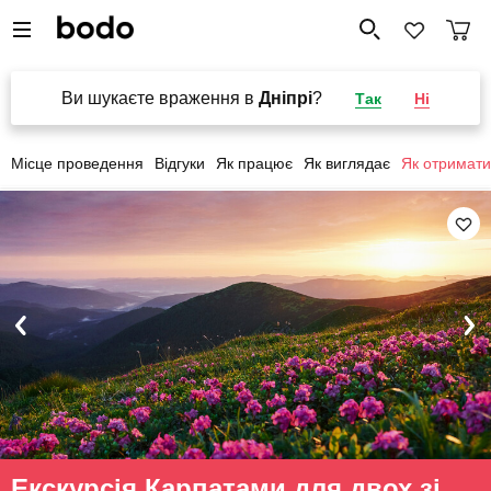
Ви шукаєте враження в
Дніпрі
?
Так
Ні
Місце проведення
Відгуки
Як працює
Як виглядає
Як отримати
Екскурсія Карпатами для двох зі