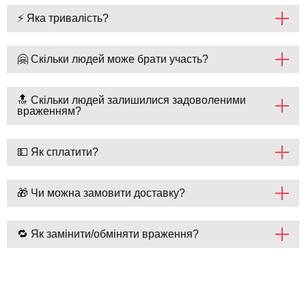
⚡ Яка тривалість?
🤗 Скільки людей може брати участь?
🔝 Скільки людей залишилися задоволеними
враженням?
💵 Як сплатити?
🎁 Чи можна замовити доставку?
🔁 Як замінити/обміняти враження?