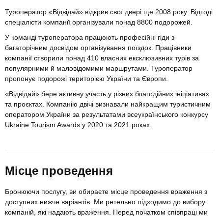
Туроператор «Відвідай» відкрив свої двері ще 2008 року. Відтоді
спеціалісти компанії організували понад 8800 подорожей.
У команді туроператора працюють професійні гіди з
багаторічним досвідом організування поїздок. Працівники
компанії створили понад 410 власних ексклюзивних турів за
популярними й маловідомими маршрутами. Туроператор
пропонує подорожі територією України та Європи.
«Відвідай» бере активну участь у різних благодійних ініціативах
та проєктах. Компанію двічі визнавали найкращим туристичним
оператором України за результатами всеукраїнського конкурсу
Ukraine Tourism Awards у 2020 та 2021 роках.
Місце проведення
Бронюючи послугу, ви обираєте місце проведення враження з
доступних нижче варіантів. Ми ретельно підходимо до вибору
компаній, які надають враження. Перед початком співпраці ми