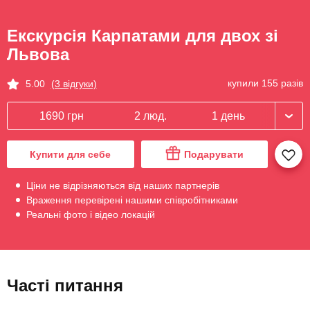
Екскурсія Карпатами для двох зі
Львова
купили 155 разів
5.00
(3 відгуки)
1690 грн
2 люд.
1 день
Купити для себе
Подарувати
Ціни не відрізняються від наших партнерів
Враження перевірені нашими співробітниками
Реальні фото і відео локацій
Часті питання