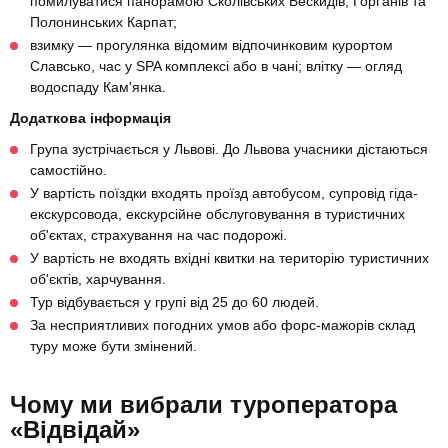
помилуватися панорамою Сколівських Бескидів, Ґорґанів та
Полонинських Карпат;
взимку — прогулянка відомим відпочинковим курортом
Славсько, час у SPA комплексі або в чані; влітку — огляд
водоспаду Кам'янка.
Додаткова інформація
Група зустрічається у Львові. До Львова учасники дістаються
самостійно.
У вартість поїздки входять проїзд автобусом, супровід гіда-
екскурсовода, екскурсійне обслуговування в туристичних
об'єктах, страхування на час подорожі.
У вартість не входять вхідні квитки на територію туристичних
об'єктів, харчування.
Тур відбувається у групі від 25 до 60 людей.
За несприятливих погодних умов або форс-мажорів склад
туру може бути змінений.
Чому ми вибрали туроператора
«Відвідай»