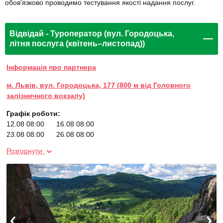
обов'язково проводимо тестування якості надання послуг.
Відвідай - Туроператор (вул. Городоцька,
літня послуга (квітень–листопад))
Інформація про партнера
м. Львів, вул. Городоцька, 177 (800 м від Головного
залізничного вокзалу)
Графік роботи:
12.08 08:00
16.08 08:00
23.08 08:00
26.08 08:00
30.08 08:00
06.09 08:00
Розгорнути
13.09 08:00
20.09 08:00
27.09 08:00
04.10 08:00