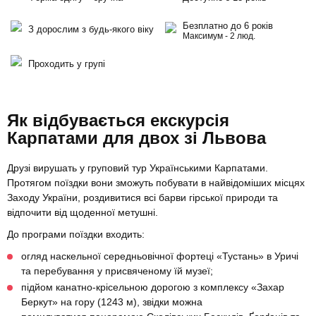
Безплатно до 6 років
З дорослим з будь-якого віку
Максимум - 2 люд.
Проходить у групі
Як відбувається екскурсія
Карпатами для двох зі Львова
Друзі вирушать у груповий тур Українськими Карпатами.
Протягом поїздки вони зможуть побувати в найвідоміших місцях
Заходу України, роздивитися всі барви гірської природи та
відпочити від щоденної метушні.
До програми поїздки входить:
огляд наскельної середньовічної фортеці «Тустань» в Уричі
та перебування у присвяченому їй музеї;
підйом канатно-крісельною дорогою з комплексу «Захар
Беркут» на гору (1243 м), звідки можна