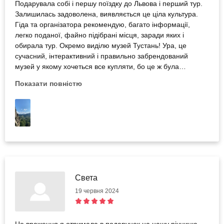
Подарувала собі і першу поїздку до Львова і перший тур.
Залишилась задоволена, виявляється це ціла культура.
Гіда та організатора рекомендую, багато інформації,
легко поданої, файно підібрані місця, заради яких і
обирала тур. Окремо виділю музей Тустань! Ура, це
сучасний, інтерактивний і правильно забрендований
музей у якому хочеться все купляти, бо це ж була
фортеця в скелі, висотою 85 метрів, поки тільки можете
Показати повністю
уявити краєвиди, а оцінити зручність та сучасність
представленої памʼятки української історії вже
подарувавши або купивши для себе тур :)
Света
19 червня 2024