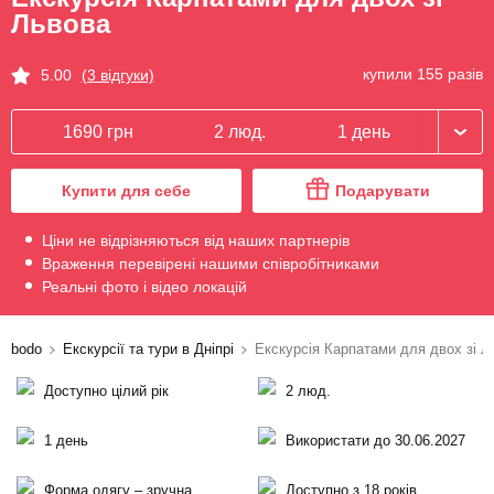
Львова
купили 155 разів
5.00
(3 відгуки)
1690 грн
2 люд.
1 день
Купити для себе
Подарувати
Ціни не відрізняються від наших партнерів
Враження перевірені нашими співробітниками
Реальні фото і відео локацій
bodo
Екскурсії та тури в Дніпрі
Екскурсія Карпатами для двох зі Л
Доступно цілий рік
2 люд.
1 день
Використати до 30.06.2027
Форма одягу – зручна
Доступно з 18 років