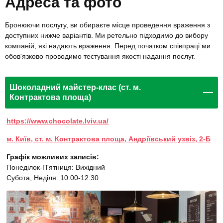
Адреса та фото
Бронюючи послугу, ви обираєте місце проведення враження з
доступних нижче варіантів. Ми ретельно підходимо до вибору
компаній, які надають враження. Перед початком співпраці ми
обов'язково проводимо тестування якості надання послуг.
Шоколадний майстер-клас (ст. м.
Контрактова площа)
https://www.chocolate.lviv.ua/
м. Київ, ст. м. Контрактова площа, Андріївський узвіз, 2-Б
Графік можливих записів:
Понеділок-П'ятниця: Вихідний
Субота, Неділя: 10:00-12:30