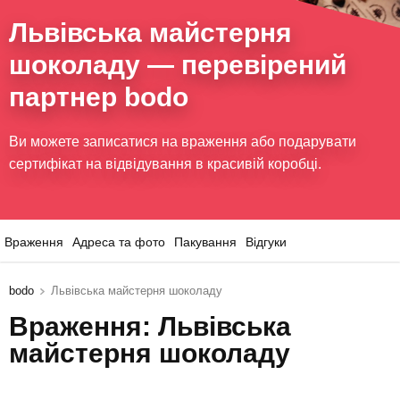
Львівська майстерня
шоколаду
— перевірений
партнер bodo
Ви можете записатися на враження або подарувати
сертифікат на відвідування в красивій коробці.
Враження
Адреса та фото
Пакування
Відгуки
bodo
Львівська майстерня шоколаду
Враження: Львівська
майстерня шоколаду