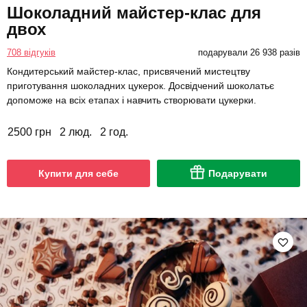
Шоколадний майстер-клас для
двох
708 відгуків
подарували 26 938 разів
Кондитерський майстер-клас, присвячений мистецтву
приготування шоколадних цукерок. Досвідчений шоколатьє
допоможе на всіх етапах і навчить створювати цукерки.
2500 грн
2 люд.
2 год.
Купити для себе
Подарувати