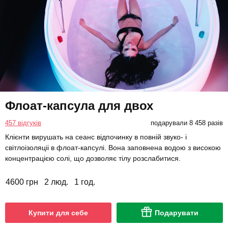
Флоат-капсула для двох
457 відгуків
подарували 8 458 разів
Клієнти вирушать на сеанс відпочинку в повній звуко- і
світлоізоляціі в флоат-капсулі. Вона заповнена водою з високою
концентрацією солі, що дозволяє тілу розслабитися.
4600 грн
2 люд.
1 год.
Купити для себе
Подарувати