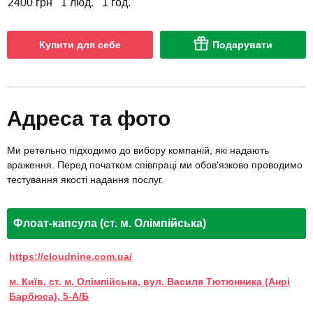
2400 грн
1 люд.
1 год.
Купити для себе
Подарувати
Адреса та фото
Ми ретельно підходимо до вибору компаній, які надають
враження. Перед початком співпраці ми обов'язково проводимо
тестування якості надання послуг.
Флоат-капсула (ст. м. Олімпійська)
https://cloudnine.com.ua/
м. Київ, ст. м. Олімпійська, вул. Василя Тютюнника (Анрі
Барбюса), 5-А/Б