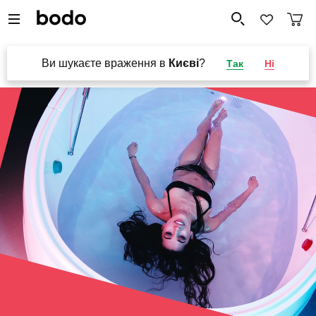
Ви шукаєте враження в
Києві
?
Так
Ні