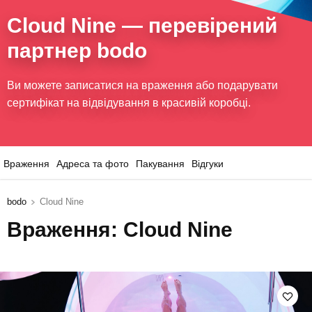
Cloud Nine
— перевірений
партнер bodo
Ви можете записатися на враження або подарувати
сертифікат на відвідування в красивій коробці.
Враження
Адреса та фото
Пакування
Відгуки
bodo
Cloud Nine
Враження: Cloud Nine