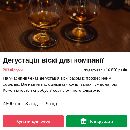
Дегустація віскі для компанії
203 відгуки
подарували 16 826 разів
На учасників чекає дегустація віскі разом із професійним
сомельє. Він навчить їх оцінювати колір, запах і смак напою.
Кожен із гостей спробує 7 сортів елітного алкоголю.
4800 грн
3 люд.
1,5 год.
Купити для себе
Подарувати