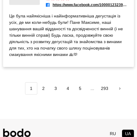
https://www.facebook.com/100001232395116
Це була найякісніша і найінформативніша дегустація із
усіх, де ми коли-небудь були! Пане Максиме, наші
шанування вашій відданості та досвідченості винній (і не
тільки винній справі) Будь ласка, продовжуйте свою
діяльність з розвитку дегустацій та знайомства з винами
для тих, хто на початку свого шляху поціновувачів
смакування якісними винами 🙏🫶
1
2
3
4
5
...
293
RU
UA