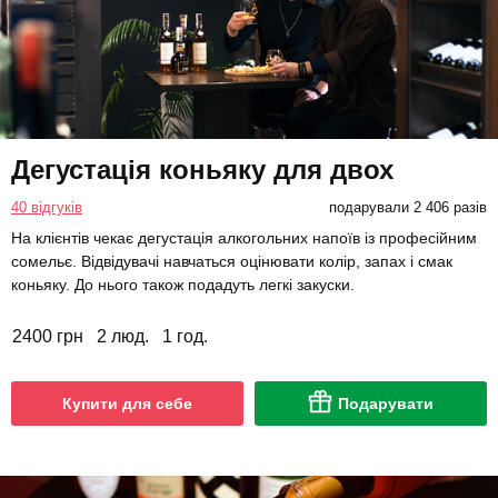
Дегустація коньяку для двох
40 відгуків
подарували 2 406 разів
На клієнтів чекає дегустація алкогольних напоїв із професійним
сомельє. Відвідувачі навчаться оцінювати колір, запах і смак
коньяку. До нього також подадуть легкі закуски.
2400 грн
2 люд.
1 год.
Купити для себе
Подарувати