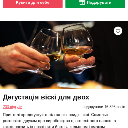
Купити для себе
Подарувати
Дегустація віскі для двох
203 відгуки
подарували 16 826 разів
Приятелі продегустують кілька різновидів віскі. Сомельє
розповість друзям про виробництво цього елітного напою, а
також навчить їх розрізняти його за кольором і смаком.