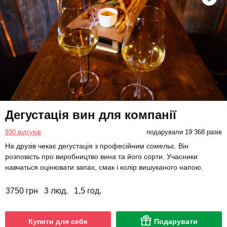
Дегустація вин для компанії
930 відгуків
подарували 19 368 разів
На друзів чекає дегустація з професійним сомельє. Він
розповість про виробництво вина та його сорти. Учасники
навчаться оцінювати запах, смак і колір вишуканого напою.
3750 грн
3 люд.
1,5 год.
Купити для себе
Подарувати