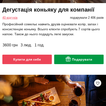
Дегустація коньяку для компанії
40 відгуків
подарували 2 406 разів
Професійний сомельє навчить друзів оцінювати колір, запах і
консистенцію коньяку. Всього клієнти спробують 7 сортів цього
напою. Також до нього подадуть легкі закуски.
3600 грн
3 люд.
1 год.
Купити для себе
Подарувати