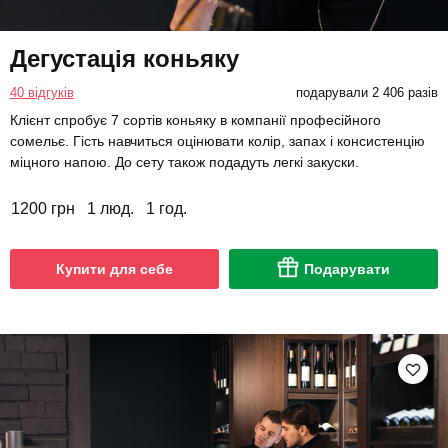
Дегустація коньяку
40 відгуків
подарували 2 406 разів
Клієнт спробує 7 сортів коньяку в компанії професійного
сомельє. Гість навчиться оцінювати колір, запах і консистенцію
міцного напою. До сету також подадуть легкі закуски.
1200 грн
1 люд.
1 год.
Купити для себе
Подарувати