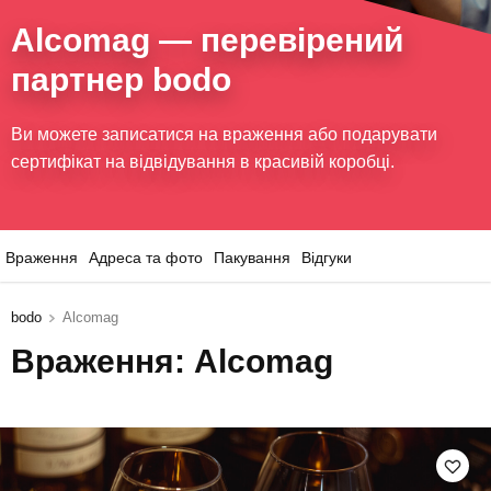
Alcomag
— перевірений
партнер bodo
Ви можете записатися на враження або подарувати
сертифікат на відвідування в красивій коробці.
Враження
Адреса та фото
Пакування
Відгуки
bodo
Alcomag
Враження: Alcomag