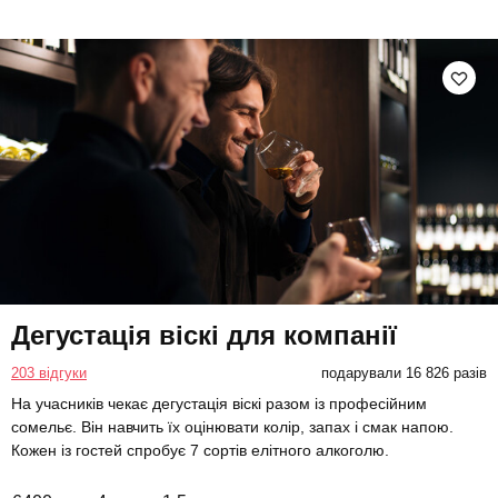
Дегустація віскі для компанії
203 відгуки
подарували 16 826 разів
На учасників чекає дегустація віскі разом із професійним
сомельє. Він навчить їх оцінювати колір, запах і смак напою.
Кожен із гостей спробує 7 сортів елітного алкоголю.