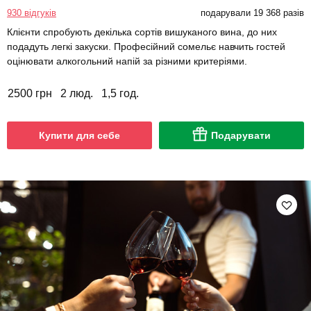
930 відгуків
подарували 19 368 разів
Клієнти спробують декілька сортів вишуканого вина, до них
подадуть легкі закуски. Професійний сомельє навчить гостей
оцінювати алкогольний напій за різними критеріями.
2500 грн
2 люд.
1,5 год.
Купити для себе
Подарувати