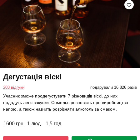
Дегустація віскі
203 відгуки
подарували 16 826 разів
Учасник зможе продегустувати 7 різновидів віскі, до них
подадуть легкі закуски. Сомельє розповість про виробництво
напою, а також навчить розрізняти алкоголь за смаком.
1600 грн
1 люд.
1,5 год.