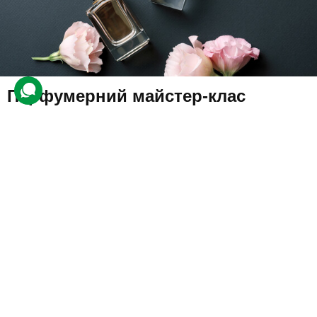
Парфумерний майстер-клас
47 відгуків
подарували 502 рази
На учасника чекає індивідуальний майстер-клас із парфумером.
У супроводі експерта гість проаналізує свої уподобання в
ароматах та створить унікальні парфуми.
3330 грн
1 люд.
80 хв.
Купити для себе
Подарувати