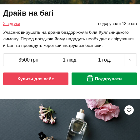
Драйв на багі
3 відгуки
подарували 12 разів
Учасник вирушить на драйв бездоріжжям біля Куяльницького
лиману. Перед поїздкою йому нададуть необхідне екіпірування
й багі та проведуть короткий інструктаж безпеки.
3500 грн
1 люд.
1 год.
Купити для себе
Подарувати