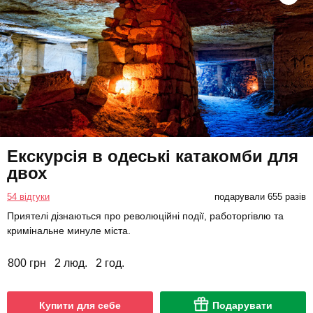
Екскурсія в одеські катакомби для
двох
54 відгуки
подарували 655 разів
Приятелі дізнаються про революційні події, работоргівлю та
кримінальне минуле міста.
800 грн
2 люд.
2 год.
Купити для себе
Подарувати