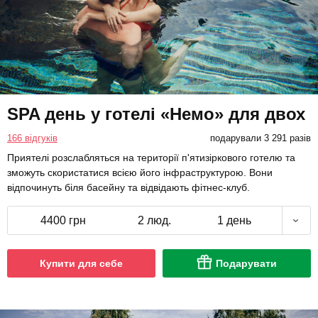
SPA день у готелі «Немо» для двох
166 відгуків
подарували 3 291 разів
Приятелі розслабляться на території п'ятизіркового готелю та
зможуть скористатися всією його інфраструктурою. Вони
відпочинуть біля басейну та відвідають фітнес-клуб.
4400 грн
2 люд.
1 день
Купити для себе
Подарувати