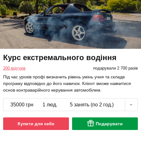
Курс екстремального водіння
200 відгуків
подарували 2 700 разів
Під час уроків профі визначить рівень умінь учня та складе
програму відповідно до його навичок. Клієнт зможе навчитися
основ контраварійного керування автомобілем.
35000 грн
1 люд.
5 занять (по 2 год.)
Купити для себе
Подарувати