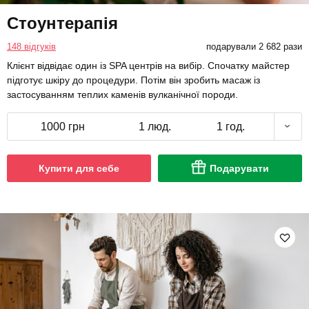
Стоунтерапія
148 відгуків
подарували 2 682 рази
Клієнт відвідає один із SPA центрів на вибір. Спочатку майстер
підготує шкіру до процедури. Потім він зробить масаж із
застосуванням теплих каменів вулканічної породи.
1000 грн
1 люд.
1 год.
Купити для себе
Подарувати