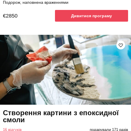
Подорож, наповнена враженнями
€2850
Дивитися програму
Створення картини з епоксидної
смоли
16 відгуків
подарували 171 разів