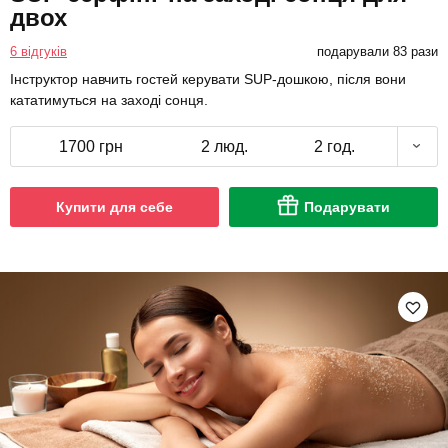
двох
6 відгуків
подарували 83 рази
Інструктор навчить гостей керувати SUP-дошкою, після вони
кататимуться на заході сонця.
1700 грн
2 люд.
2 год.
Купити для себе
Подарувати